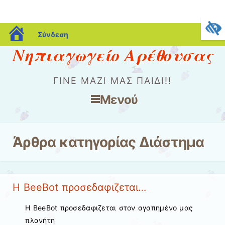
blogs.sch.gr
Σύνδεση
Νηπιαγωγείο Αρέθουσας
ΓΊΝΕ ΜΑΖΊ ΜΑΣ ΠΑΙΔΊ!!
Μενού
Μετάβαση στο περιεχόμενο
Άρθρα κατηγορίας
Διάστημα
Η BeeBot προσεδαφιζεται…
Η BeeBot προσεδαφιζεται στον αγαπημένο μας
πλανήτη