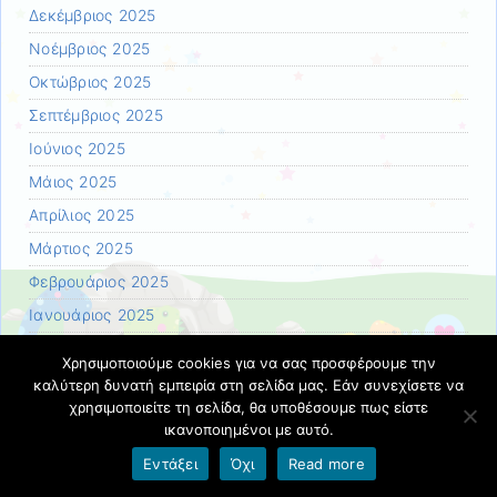
Δεκέμβριος 2025
Νοέμβριος 2025
Οκτώβριος 2025
Σεπτέμβριος 2025
Ιούνιος 2025
Μάιος 2025
Απρίλιος 2025
Μάρτιος 2025
Φεβρουάριος 2025
Ιανουάριος 2025
Δεκέμβριος 2024
Χρησιμοποιούμε cookies για να σας προσφέρουμε την
Νοέμβριος 2024
καλύτερη δυνατή εμπειρία στη σελίδα μας. Εάν συνεχίσετε να
χρησιμοποιείτε τη σελίδα, θα υποθέσουμε πως είστε
Οκτώβριος 2024
ικανοποιημένοι με αυτό.
Σεπτέμβριος 2024
Εντάξει
Όχι
Read more
Ιούνιος 2024