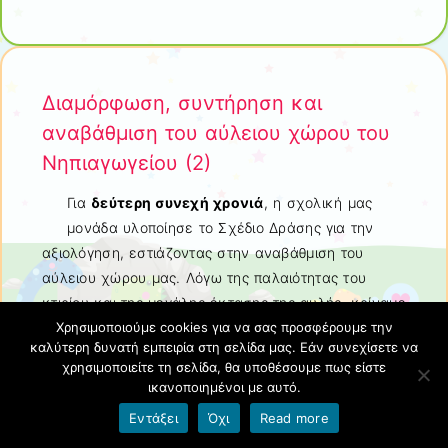
Διαμόρφωση, συντήρηση και
αναβάθμιση του αύλειου χώρου του
Νηπιαγωγείου (2)
Για
δεύτερη συνεχή χρονιά
, η σχολική μας
μονάδα υλοποίησε το Σχέδιο Δράσης για την
αξιολόγηση, εστιάζοντας στην αναβάθμιση του
αύλειου χώρου μας. Λόγω της παλαιότητας του
κτιρίου και της μεγάλης έκτασης της αυλής, κρίναμε
Χρησιμοποιούμε cookies για να σας προσφέρουμε την
απαραίτητο να συνεχίσουμε την προσπάθεια που
καλύτερη δυνατή εμπειρία στη σελίδα μας. Εάν συνεχίσετε να
ξεκινήσαμε πέρυσι, καθώς οι ανάγκες για βελτίωση
χρησιμοποιείτε τη σελίδα, θα υποθέσουμε πως είστε
παρέμεναν μεγάλες.
ικανοποιημένοι με αυτό.
Εντάξει
Όχι
Read more
​Με συλλογική εργασία και μεράκι, καταφέραμε να