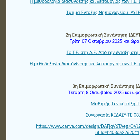
Η μεθοδολογία διασύνδεσης και λειτουργίας των Τ.Ε. μ
Τμήμα Ένταξης Νηπιαγωγείου_ΑΥ
2η Επιμορφωτική Συνάντηση (ΔΕ
Τρίτη 07 Οκτωβρίου 2025 και ώρα
Το Τ.Ε. στη Δ.Ε. Από την ένταξη στ
Η μεθοδολογία διασύνδεσης και λειτουργίας των Τ.Ε. μ
3η Επιμορφωτική Συνάντηση (
Τετάρτη 8 Οκτωβρίου 2025 και ώρα
Μαθητής-Γενική τάξη-Τ.
Συνεργασία ΚΕΔΑΣΥ-ΤΕ 08
https://www.canva.com/design/DAFjqV6TAeg/OV
utlId=h403da22620#1