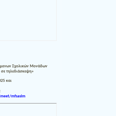
τάμενων Σχολικών Μονάδων
ς σε τηλεδιάσκεψη»
025 και
:
/meet/mfsasim