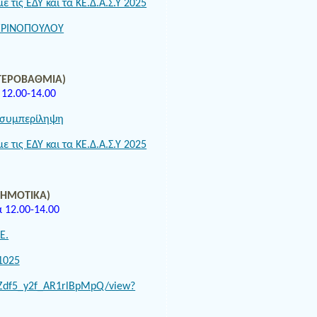
ε τις ΕΔΥ και τα ΚΕ.Δ.Α.Σ.Υ 2025
ΓΕΡΙΝΟΠΟΥΛΟΥ
ΥΤΕΡΟΒΑΘΜΙΑ)
 12.00-14.00
η συμπερίληψη
ε τις ΕΔΥ και τα ΚΕ.Δ.Α.Σ.Υ 2025
ΔΗΜΟΤΙΚΑ)
 12.00-14.00
Ε.
1025
LZdf5_y2f_AR1rlBpMpQ/view?