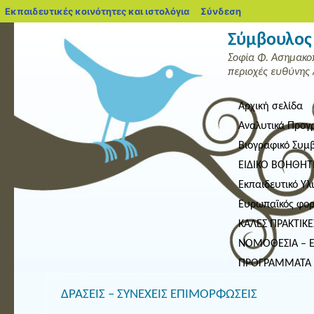
blogs.sch.gr
Εκπαιδευτικές κοινότητες και ιστολόγια
Σύνδεση
Σύμβουλος 
Σοφία Φ. Ασημακοπ
περιοχές ευθύνης 
Αρχική σελίδα
Αναλυτικά Προγ
Βιογραφικό Συμ
ΕΙΔΙΚΟ ΒΟΗΘΗΤ
Εκπαιδευτικό Υλ
Ευρωπαϊκός φορέ
ΚΑΛΕΣ ΠΡΑΚΤΙΚΕ
ΝΟΜΟΘΕΣΙΑ – ΕΓ
ΠΡΟΓΡΑΜΜΑΤΑ 
ΔΡΑΣΕΙΣ – ΣΥΝΕΧΕΙΣ ΕΠΙΜΟΡΦΩΣΕΙΣ