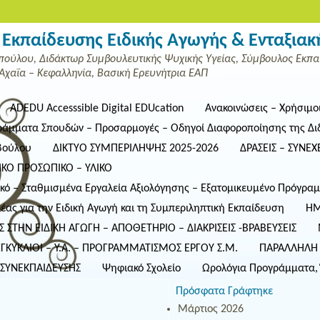
Εκπαίδευσης Ειδικής Αγωγής & Ενταξιακ
ούλου, Διδάκτωρ Συμβουλευτικής Ψυχικής Υγείας, Σύμβουλος Εκπαί
Αχαΐα – Κεφαλληνία, Βασική Ερευνήτρια ΕΑΠ
ADEDU Accesssible Digital EDUcation
Ανακοινώσεις – Χρήσιμο
ράμματα Σπουδών – Προσαρμογές – Οδηγοί Διαφοροποίησης της Διδ
βούλου
ΔΙΚΤΥΟ ΣΥΜΠΕΡΙΛΗΨΗΣ 2025-2026
ΔΡΑΣΕΙΣ – ΣΥΝΕ
ΙΚΟ ΠΡΟΣΩΠΙΚΟ – ΥΛΙΚΟ
ικό – Σταθμισμένα Εργαλεία Αξιολόγησης – Εξατομικευμένο Πρόγρα
ας για την Ειδική Αγωγή και τη Συμπεριληπτική Εκπαίδευση
ΗΜ
Σ ΣΤΗΝ ΕΙΔΙΚΗ ΑΓΩΓΗ – ΑΠΟΘΕΤΗΡΙΟ – ΔΙΑΚΡΙΣΕΙΣ -ΒΡΑΒΕΥΣΕΙΣ
ΚΥΚΛΙΟΙ – Υ.Α. – ΠΡΟΓΡΑΜΜΑΤΙΣΜΟΣ ΕΡΓΟΥ Σ.Μ.
ΠΑΡΑΛΛΗΛΗ Σ
ΣΥΝΕΚΠΑΙΔΕΥΣΗΣ
Ψηφιακό Σχολείο
Ωρολόγια Προγράμματα, 
Πρόσφατα Γράφτηκε
Μάρτιος 2026