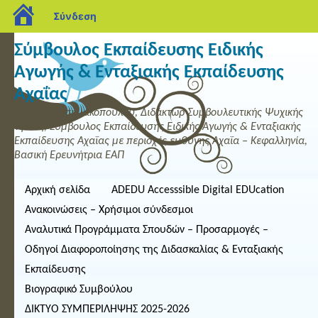
blogs.sch.gr
Σύνδεση
Σύμβουλος Εκπαίδευσης Ειδικής
Αγωγής & Ενταξιακής Εκπαίδευσης
Αχαΐας
Σοφία Φ. Ασημακοπούλου, Διδάκτωρ Συμβουλευτικής Ψυχικής
Υγείας, Σύμβουλος Εκπαίδευσης Ειδικής Αγωγής & Ενταξιακής
Εκπαίδευσης Αχαΐας με περιοχές ευθύνης Αχαΐα – Κεφαλληνία,
Βασική Ερευνήτρια ΕΑΠ
Αρχική σελίδα
ADEDU Accesssible Digital EDUcation
Ανακοινώσεις – Χρήσιμοι σύνδεσμοι
Αναλυτικά Προγράμματα Σπουδών – Προσαρμογές –
Οδηγοί Διαφοροποίησης της Διδασκαλίας & Ενταξιακής
Εκπαίδευσης
Βιογραφικό Συμβούλου
ΔΙΚΤΥΟ ΣΥΜΠΕΡΙΛΗΨΗΣ 2025-2026