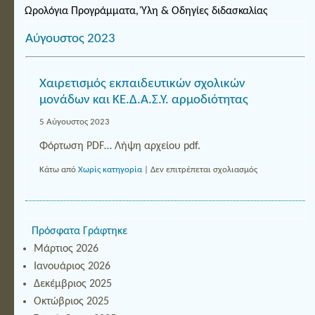
Ωρολόγια Προγράμματα, Ύλη & Οδηγίες διδασκαλίας
Αύγουστος 2023
Χαιρετισμός εκπαιδευτικών σχολικών
μονάδων και ΚΕ.Δ.Α.Σ.Υ. αρμοδιότητας
5 Αύγουστος 2023
Φόρτωση PDF… Λήψη αρχείου pdf.
στο
Κάτω από
Χωρίς κατηγορία
|
Δεν επιτρέπεται σχολιασμός
Χαιρετισμός
εκπαιδευτικών
σχολικών
μονάδων
και
Πρόσφατα Γράφτηκε
ΚΕ.Δ.Α.Σ.Υ.
Μάρτιος 2026
αρμοδιότητας
Ιανουάριος 2026
Δεκέμβριος 2025
Οκτώβριος 2025