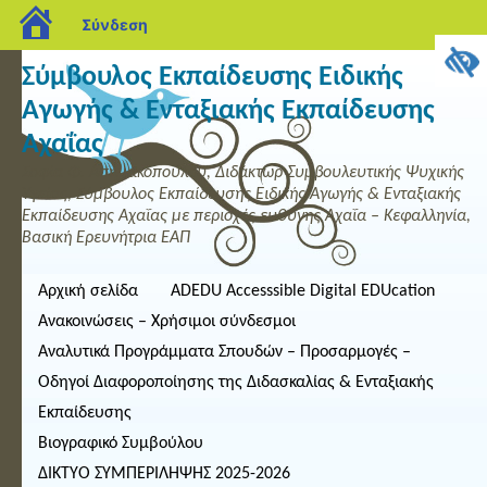
blogs.sch.gr
Σύνδεση
Σύμβουλος Εκπαίδευσης Ειδικής
Αγωγής & Ενταξιακής Εκπαίδευσης
Αχαΐας
Σοφία Φ. Ασημακοπούλου, Διδάκτωρ Συμβουλευτικής Ψυχικής
Υγείας, Σύμβουλος Εκπαίδευσης Ειδικής Αγωγής & Ενταξιακής
Εκπαίδευσης Αχαΐας με περιοχές ευθύνης Αχαΐα – Κεφαλληνία,
Βασική Ερευνήτρια ΕΑΠ
Αρχική σελίδα
ADEDU Accesssible Digital EDUcation
Ανακοινώσεις – Χρήσιμοι σύνδεσμοι
Αναλυτικά Προγράμματα Σπουδών – Προσαρμογές –
Οδηγοί Διαφοροποίησης της Διδασκαλίας & Ενταξιακής
Εκπαίδευσης
Βιογραφικό Συμβούλου
ΔΙΚΤΥΟ ΣΥΜΠΕΡΙΛΗΨΗΣ 2025-2026