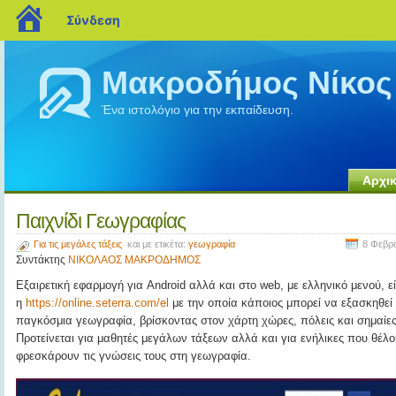
blogs.sch.gr
Σύνδεση
Μακροδήμος Νίκος
Ένα ιστολόγιο για την εκπαίδευση.
Αρχικ
Παιχνίδι Γεωγραφίας
Για τις μεγάλες τάξεις
και με ετικέτα:
γεωγραφία
8 Φεβρ
Συντάκτης
ΝΙΚΟΛΑΟΣ ΜΑΚΡΟΔΗΜΟΣ
Εξαιρετική εφαρμογή για Android αλλά και στο web, με ελληνικό μενού, εί
η
https://online.seterra.com/el
με την οποία κάποιος μπορεί να εξασκηθεί
παγκόσμια γεωγραφία, βρίσκοντας στον χάρτη χώρες, πόλεις και σημαίες
Προτείνεται για μαθητές μεγάλων τάξεων αλλά και για ενήλικες που θέλ
φρεσκάρουν τις γνώσεις τους στη γεωγραφία.