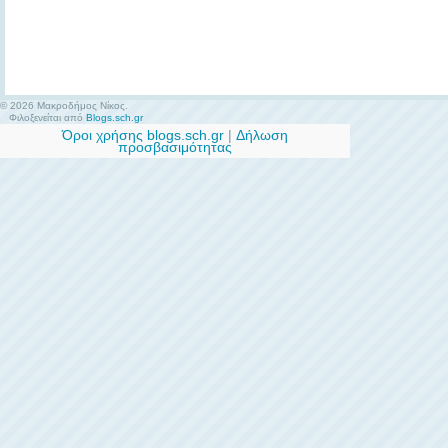
© 2026 Μακροδήμος Νίκος.
Φιλοξενείται από
Blogs.sch.gr
Όροι χρήσης blogs.sch.gr
|
Δήλωση
προσβασιμότητας