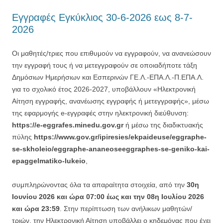
Εγγραφές Εγκύκλιος 30-6-2026 εως 8-7-
2026
Οι μαθητές/τριες που επιθυμούν να εγγραφούν, να ανανεώσουν
την εγγραφή τους ή να μετεγγραφούν σε οποιαδήποτε τάξη
Δημόσιων Ημερήσιων και Εσπερινών ΓΕ.Λ.-ΕΠΑ.Λ.-Π.ΕΠΑ.Λ.
για το σχολικό έτος 2026-2027, υποβάλλουν «Ηλεκτρονική
Αίτηση εγγραφής, ανανέωσης εγγραφής ή μετεγγραφής», μέσω
της εφαρμογής e-εγγραφές στην ηλεκτρονική διεύθυνση:
https://e-eggrafes.minedu.gov.gr
ή μέσω της διαδικτυακής
πύλης
https://www.gov.gr/ipiresies/ekpaideuse/eggraphe-
se-skholeio/eggraphe-ananeoseeggraphes-se-geniko-kai-
epaggelmatiko-lukeio
,
συμπληρώνοντας όλα τα απαραίτητα στοιχεία, από την
30η
Ιουνίου 2026 και ώρα 07:00 έως και την 08η Ιουλίου 2026
και ώρα 23:59
. Στην περίπτωση των ανήλικων μαθητών/
τριών, την Ηλεκτρονική Αίτηση υποβάλλει ο κηδεμόνας που έχει