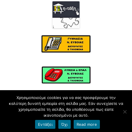
Χρησιμοποιούμε cookies για να σας προσφέρουμε την
καλύτερη δυνατή εμπειρία στη σελίδα μας. Εάν συνεχίσετε να
χρησιμοποιείτε τη σελίδα, θα υποθέσουμε πως είστε
ικανοποιημένοι με αυτό.
Φιλοξενείται στο https://blogs.sch.gr
Εντάξει
Όχι
Read more
Όροι χρήσης blogs.sch.gr
|
Δήλωση προσβασιμότητας