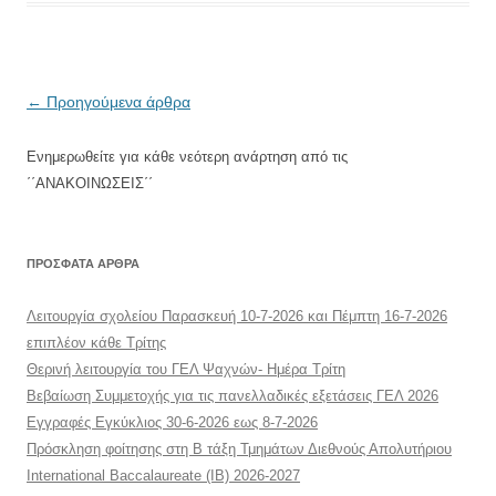
Πλοήγηση
←
Προηγούμενα άρθρα
άρθρων
Ενημερωθείτε για κάθε νεότερη ανάρτηση από τις
΄΄ΑΝΑΚΟΙΝΩΣΕΙΣ΄΄
ΠΡΌΣΦΑΤΑ ΆΡΘΡΑ
Λειτουργία σχολείου Παρασκευή 10-7-2026 και Πέμπτη 16-7-2026
επιπλέον κάθε Τρίτης
Θερινή λειτουργία του ΓΕΛ Ψαχνών- Ημέρα Τρίτη
Βεβαίωση Συμμετοχής για τις πανελλαδικές εξετάσεις ΓΕΛ 2026
Εγγραφές Εγκύκλιος 30-6-2026 εως 8-7-2026
Πρόσκληση φοίτησης στη Β τάξη Τμημάτων Διεθνούς Απολυτήριου
International Baccalaureate (IB) 2026-2027