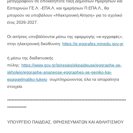
μετεγγραφούν σε οποιαδήποτε τάξη Δημόσιων Ημερήσιων και
Εσπερινών ΓΕ.Λ. -ΕΠΑ.Λ. και ημερήσιων Π.ΕΠΑ.Λ., θα
μπορούν να υποβάλουν «Ηλεκτρονική Αίτηση» για το σχολικό
έτος 2026-2027.
Οι αιτήσεις υποβάλλονται μέσω της εφαρμογής «e-εγγραφές»,
στην ηλεκτρονική διεύθυνση:
https://e-eggrafes.minedu.gov.gr
ή μέσω της διαδικτυακής
πύλης:
https://www.gov.gr/ipiresies/ekpaideuse/eggraphe-se-
skholeio/eggraphe-ananeose-eggraphes-se-geniko-kai-
epaggelmatiko-lukeio
συμπληρώνοντας όλα τα απαραίτητα
στοιχεία.
********************************************************************************
*************
ΥΠΟΥΡΓΕΙΟ ΠΑΙΔΕΙΑΣ, ΘΡΗΣΚΕΥΜΑΤΩΝ ΚΑΙ ΑΘΛΗΤΙΣΜΟΥ