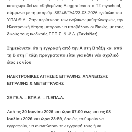
καταχωρισθεί ως «Κηδεμόνας E-eggrafes» στο ΠΣ myschool,
σύμφωνα με τη με αριθμ. 36246/ΓΔ4/23-03-2026 εγκύκλιο του
Υ.ΠΑΙ.Θ.Α.. Στην περίπτωση των ενήλικων μαθητών/τριών, την
Ηλεκτρονική Αίτηση μπορούν να υποβάλουν οι ίδιοι/ες, με τους
δικούς τους κωδικούς Γ.Γ.Π.Σ. & Ψ.Δ.
(TaxisNet).
Σημειώνεται ότι η εγγραφή από την Α στη Β τάξη και από
τη Β στη Γ τάξη πραγματοποιείται για κάθε νέο σχολικό
έτος εκ νέου
ΗΛΕΚΤΡΟΝΙΚΕΣ ΑΙΤΗΣΕΙΣ ΕΓΓΡΑΦΗΣ, ΑΝΑΝΕΩΣΗΣ
ΕΓΓΡΑΦΗΣ & ΜΕΤΕΓΓΡΑΦΗΣ
ΣΕ ΓΕ.Λ. – ΕΠΑ.Λ. – Π.ΕΠΑ.Λ.
Από τις
30 Ιουνίου 2026 και ώρα 07:00 έως και τις 08
Ιουλίου 2026 και ώρα 23:59
, όσοι/ες επιθυμούν να
εγγραφούν, να ανανεώσουν την εγγραφή τους ή να