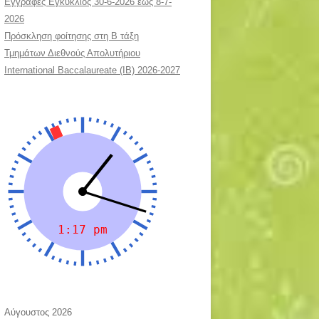
Εγγραφές Εγκύκλιος 30-6-2026 εως 8-7-
2026
Πρόσκληση φοίτησης στη Β τάξη
Τμημάτων Διεθνούς Απολυτήριου
International Baccalaureate (IB) 2026-2027
Αύγουστος 2026