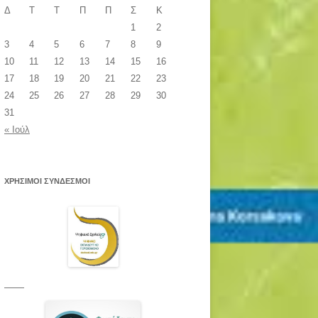
Δ
Τ
Τ
Π
Π
Σ
Κ
1
2
3
4
5
6
7
8
9
10
11
12
13
14
15
16
17
18
19
20
21
22
23
24
25
26
27
28
29
30
31
« Ιούλ
ΧΡΗΣΙΜΟΙ ΣΥΝΔΕΣΜΟΙ