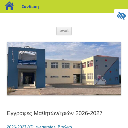
blogs.sch.gr
Σύνδεση
Μετάβαση
σε
ΓΕΝΙΚΟ ΛΥΚΕΙΟ ΨΑΧΝΩΝ
περιεχόμενο
Μενού
Εγγραφές Μαθητών/τριών 2026-2027
2026-2027-YD_e-eggrafes_B τελικό