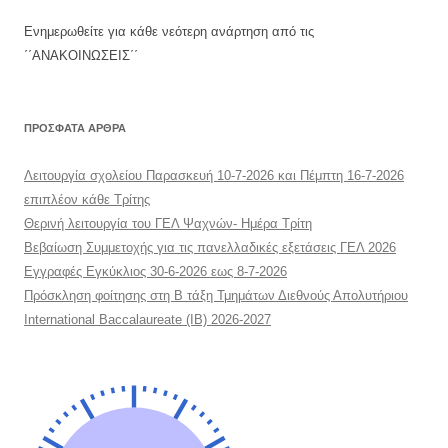
Ενημερωθείτε για κάθε νεότερη ανάρτηση από τις
΄΄ΑΝΑΚΟΙΝΩΣΕΙΣ΄΄
ΠΡΌΣΦΑΤΑ ΆΡΘΡΑ
Λειτουργία σχολείου Παρασκευή 10-7-2026 και Πέμπτη 16-7-2026
επιπλέον κάθε Τρίτης
Θερινή λειτουργία του ΓΕΛ Ψαχνών- Ημέρα Τρίτη
Βεβαίωση Συμμετοχής για τις πανελλαδικές εξετάσεις ΓΕΛ 2026
Εγγραφές Εγκύκλιος 30-6-2026 εως 8-7-2026
Πρόσκληση φοίτησης στη Β τάξη Τμημάτων Διεθνούς Απολυτήριου
International Baccalaureate (IB) 2026-2027