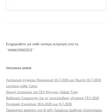
Ενημερωθείτε για κάθε νεότερη ανάρτηση από τις
΄΄ΑΝΑΚΟΙΝΩΣΕΙΣ΄΄
ΠΡΌΣΦΑΤΑ ΆΡΘΡΑ
Λειτουργία σχολείου Παρασκευή 10-7-2026 και Πέμπτη 16-7-2026
επιπλέον κάθε Τρίτης
Θερινή λειτουργία του ΓΕΛ Ψαχνών- Ημέρα Τρίτη
Βεβαίωση Συμμετοχής για τις πανελλαδικές εξετάσεις ΓΕΛ 2026
Εγγραφές Εγκύκλιος 30-6-2026 εως 8-7-2026
Πρόσκληση φοίτησης στη Β τάξη Τμημάτων Διεθνούς Απολυτήριου