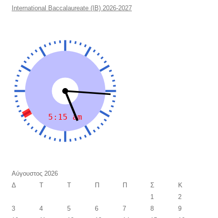
International Baccalaureate (IB) 2026-2027
Αύγουστος 2026
Δ
Τ
Τ
Π
Π
Σ
Κ
1
2
3
4
5
6
7
8
9