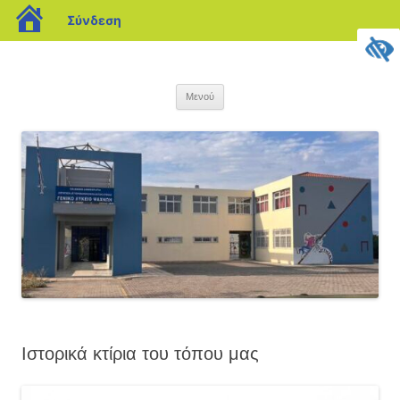
blogs.sch.gr
Σύνδεση
Μετάβαση
σε
ΓΕΝΙΚΟ ΛΥΚΕΙΟ ΨΑΧΝΩΝ
περιεχόμενο
Μενού
Ιστορικά κτίρια του τόπου μας