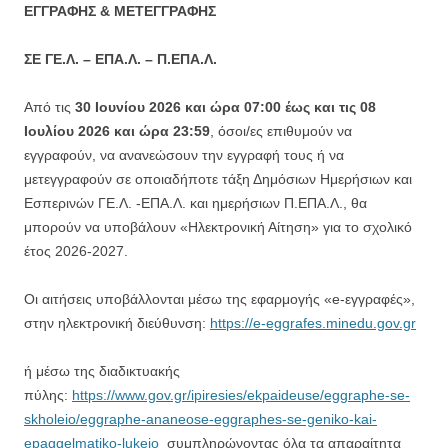
ΕΓΓΡΑΦΗΣ & ΜΕΤΕΓΓΡΑΦΗΣ
ΣΕ ΓΕ.Λ. – ΕΠΑ.Λ. – Π.ΕΠΑ.Λ.
Από τις
30 Ιουνίου 2026 και ώρα 07:00 έως και τις 08
Ιουλίου 2026 και ώρα 23:59
, όσοι/ες επιθυμούν να
εγγραφούν, να ανανεώσουν την εγγραφή τους ή να
μετεγγραφούν σε οποιαδήποτε τάξη Δημόσιων Ημερήσιων και
Εσπερινών ΓΕ.Λ. -ΕΠΑ.Λ. και ημερήσιων Π.ΕΠΑ.Λ., θα
μπορούν να υποβάλουν «Ηλεκτρονική Αίτηση» για το σχολικό
έτος 2026-2027.
Οι αιτήσεις υποβάλλονται μέσω της εφαρμογής «e-εγγραφές»,
στην ηλεκτρονική διεύθυνση:
https://e-eggrafes.minedu.gov.gr
ή μέσω της διαδικτυακής
πύλης:
https://www.gov.gr/ipiresies/ekpaideuse/eggraphe-se-
skholeio/eggraphe-ananeose-eggraphes-se-geniko-kai-
epaggelmatiko-lukeio
συμπληρώνοντας όλα τα απαραίτητα