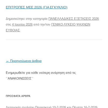
ΕΠΙΤΡΟΠΕΣ ΜΕΕ 2026 (ΓΙΑ ΕΓΚΥΚΛΙΟ)
Δημοσιεύτηκε στην κατηγορία
ΠΑΝΕΛΛΑΔΙΚΕΣ ΕΞΕΤΑΣΕΙΣ 2026
στις
4 Ιουνίου 2026
από την/τον
ΓΕΝΙΚΟ ΛΥΚΕΙΟ ΨΑΧΝΩΝ
ΕΥΒΟΙΑΣ
.
Πλοήγηση
←
Προηγούμενα άρθρα
άρθρων
Ενημερωθείτε για κάθε νεότερη ανάρτηση από τις
΄΄ΑΝΑΚΟΙΝΩΣΕΙΣ΄΄
ΠΡΌΣΦΑΤΑ ΆΡΘΡΑ
Λειτουργία σχολείου Παρασκευή 10-7-2026 και Πέμπτη 16-7-2026