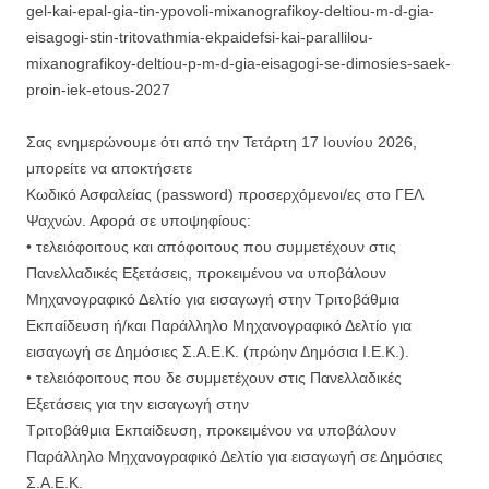
gel-kai-epal-gia-tin-ypovoli-mixanografikoy-deltiou-m-d-gia-
eisagogi-stin-tritovathmia-ekpaidefsi-kai-parallilou-
mixanografikoy-deltiou-p-m-d-gia-eisagogi-se-dimosies-saek-
proin-iek-etous-2027
Σας ενημερώνουμε ότι από την Τετάρτη 17 Ιουνίου 2026,
μπορείτε να αποκτήσετε
Κωδικό Ασφαλείας (password) προσερχόμενοι/ες στο ΓΕΛ
Ψαχνών. Αφορά σε υποψηφίους:
• τελειόφοιτους και απόφοιτους που συμμετέχουν στις
Πανελλαδικές Εξετάσεις, προκειμένου να υποβάλουν
Μηχανογραφικό Δελτίο για εισαγωγή στην Τριτοβάθμια
Εκπαίδευση ή/και Παράλληλο Μηχανογραφικό Δελτίο για
εισαγωγή σε Δημόσιες Σ.Α.Ε.Κ. (πρώην Δημόσια Ι.Ε.Κ.).
• τελειόφοιτους που δε συμμετέχουν στις Πανελλαδικές
Εξετάσεις για την εισαγωγή στην
Τριτοβάθμια Εκπαίδευση, προκειμένου να υποβάλουν
Παράλληλο Μηχανογραφικό Δελτίο για εισαγωγή σε Δημόσιες
Σ.Α.Ε.Κ.