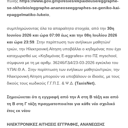
πύλης
https://www.gov.gr/ipiresies/ekpaideuse/eggraphe-
se-skholeio/eggraphe-ananeoseeggraphes-se-geniko-kai-
epaggelmatiko-lukeio
,
συμπληρώνοντας όλα τα απαραίτητα στοιχεία, από την
30η
Ιουνίου 2026 και ώρα 07:00 έως και την 08η Ιουλίου 2026
και ώρα 23:59
. Στην περίπτωση των ανήλικων μαθητών/
τριών, την Ηλεκτρονική Αίτηση υποβάλλει ο κηδεμόνας που έχει
καταχωρισθεί ως «Κηδεμόνας E-eggrafes» στο ΠΣ myschool,
σύμφωνα με τη με αριθμ. 36246/ΓΔ4/23-03-2026 εγκύκλιο του
Υ.ΠΑΙ.Θ.Α.. Στην περίπτωση των ενήλικων μαθητών/τριών, την
Ηλεκτρονική Αίτηση μπορούν να υποβάλουν οι ίδιοι/ες, με τους
δικούς τους κωδικούς Γ.Γ.Π.Σ. & Ψ.Δ.
(TaxisNet).
Σημειώνεται ότι η εγγραφή από την Α στη Β τάξη και από
τη Β στη Γ τάξη πραγματοποιείται για κάθε νέο σχολικό
έτος εκ νέου
ΗΛΕΚΤΡΟΝΙΚΕΣ ΑΙΤΗΣΕΙΣ ΕΓΓΡΑΦΗΣ, ΑΝΑΝΕΩΣΗΣ