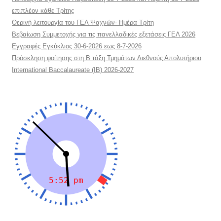
επιπλέον κάθε Τρίτης
Θερινή λειτουργία του ΓΕΛ Ψαχνών- Ημέρα Τρίτη
Βεβαίωση Συμμετοχής για τις πανελλαδικές εξετάσεις ΓΕΛ 2026
Εγγραφές Εγκύκλιος 30-6-2026 εως 8-7-2026
Πρόσκληση φοίτησης στη Β τάξη Τμημάτων Διεθνούς Απολυτήριου
International Baccalaureate (IB) 2026-2027