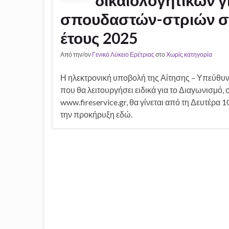
δικαιολογητικών γ
σπουδαστών-στριών στ
έτους 2025
Από την/ον
Γενικό Λύκειο Ερέτριας
στο
Χωρίς κατηγορία
Η ηλεκτρονική υποβολή της Αίτησης – Υπεύθυ
που θα λειτουργήσει ειδικά για το Διαγωνισμό
www.fireservice.gr, θα γίνεται από τη Δευτέρα
την προκήρυξη εδώ.