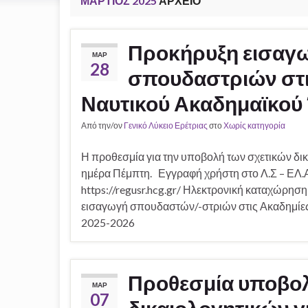
ΜΆΡΤΙΟΣ 2025
ΑΡΧΕΊΟ
Προκήρυξη εισαγ
ΜΑΡ
28
σπουδαστριών στι
Ναυτικού Ακαδημαϊκού
Από την/ον
Γενικό Λύκειο Ερέτριας
στο
Χωρίς κατηγορία
Η προθεσμία για την υποβολή των σχετικών δι
ημέρα Πέμπτη. Εγγραφή χρήστη στο Λ.Σ – ΕΛ.
https://regusr.hcg.gr/ Ηλεκτρονική καταχώρηση 
εισαγωγή σπουδαστών/-στριών στις Ακαδημίες
2025-2026
Προθεσμία υποβολ
ΜΑΡ
07