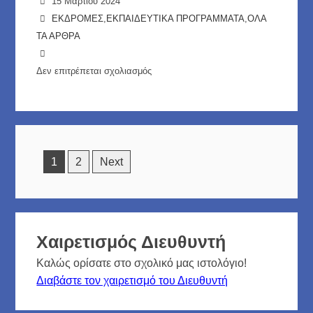
15 Μαρτίου 2024
ΕΚΔΡΟΜΕΣ
,
ΕΚΠΑΙΔΕΥΤΙΚΑ ΠΡΟΓΡΑΜΜΑΤΑ
,
ΟΛΑ
ΤΑ ΑΡΘΡΑ
Δεν επιτρέπεται σχολιασμός
στο
Σύμβαση
Εκδρομής
μεταξύ
Ημ.
1
2
Next
ΓΕΛ
Αντιμάχειας
Κω
και
Χαιρετισμός Διευθυντή
HERODOTUS
TOURS
Καλώς ορίσατε στο σχολικό μας ιστολόγιο!
Διαβάστε τον χαιρετισμό του Διευθυντή