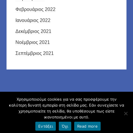
Φεβρουάριος 2022
Ιανουάριος 2022
Δεκέμβριος 2021
Νοέμβριος 2021
Σεπτέμβριος 2021
Χρησιμοποιούμε cookies για να σας προσφέρουμε την
© Ημερήσιο Γενικό Λύκειο Αντιμάχειας Κω 2026
καλύτερη δυνατή εμπειρία στη σελίδα μας. Εάν συνεχίσετε να
χρησιμοποιείτε τη σελίδα, θα υποθέσουμε πως είστε
Φιλοξενείται στο https://blogs.sch.gr
|
Θέμα εμφάνισης:
ικανοποιημένοι με αυτό.
Alpona
Εντάξει
Όχι
Read more
Όροι χρήσης blogs.sch.gr
|
Δήλωση προσβασιμότητας