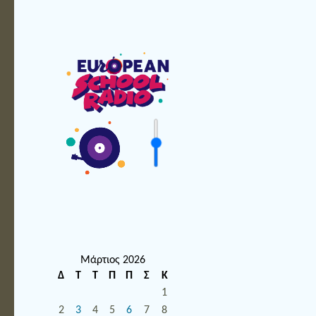
Μάρτιος 2026
Δ
Τ
Τ
Π
Π
Σ
Κ
1
2
3
4
5
6
7
8