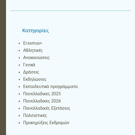
Τα
Επαγγέλματα
δεν
έχουν
Φύλο:
καταρρίπτοντας
Kατηγορίες
Στερεότυπα
Erasmus+
Αθλητικές
Ανακοινώσεις
Γενικά
Δράσεις
Εκδηλώσεις
Εκπαιδευτικά προγράμματα
Πανελλαδικες 2025
Πανελλαδικες 2026
Πανελλαδικές Εξετάσεις
Πολιτιστικές
Προκηρύξεις Εκδρομών