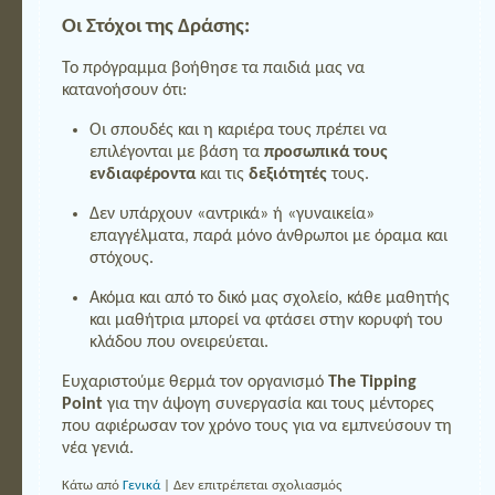
Οι Στόχοι της Δράσης:
Το πρόγραμμα βοήθησε τα παιδιά μας να
κατανοήσουν ότι:
Οι σπουδές και η καριέρα τους πρέπει να
επιλέγονται με βάση τα
προσωπικά τους
ενδιαφέροντα
και τις
δεξιότητές
τους.
Δεν υπάρχουν «αντρικά» ή «γυναικεία»
επαγγέλματα, παρά μόνο άνθρωποι με όραμα και
στόχους.
Ακόμα και από το δικό μας σχολείο, κάθε μαθητής
και μαθήτρια μπορεί να φτάσει στην κορυφή του
κλάδου που ονειρεύεται.
Ευχαριστούμε θερμά τον οργανισμό
The Tipping
Point
για την άψογη συνεργασία και τους μέντορες
που αφιέρωσαν τον χρόνο τους για να εμπνεύσουν τη
νέα γενιά.
στο
Κάτω από
Γενικά
|
Δεν επιτρέπεται σχολιασμός