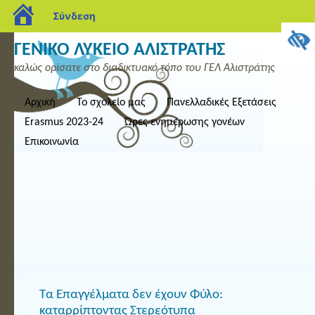
blogs.sch.gr
Σύνδεση
ΓΕΝΙΚΟ ΛΥΚΕΙΟ ΑΛΙΣΤΡΑΤΗΣ
καλώς ορίσατε στο διαδικτυακό τόπο του ΓΕΛ Αλιστράτης
Αρχική
Το σχολείο μας
Πανελλαδικές Εξετάσεις
Erasmus 2023-24
Ώρες ενημέρωσης γονέων
Επικοινωνία
Τα Επαγγέλματα δεν έχουν Φύλο:
καταρρίπτοντας Στερεότυπα