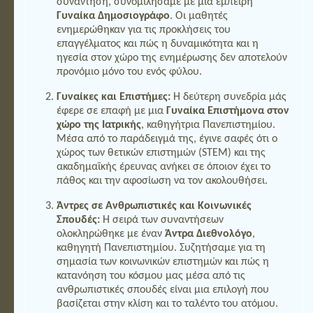
συνάντηση, συνομιλήσαμε με μια έμπειρη
Γυναίκα Δημοσιογράφο
. Οι μαθητές
ενημερώθηκαν για τις προκλήσεις του
επαγγέλματος και πώς η δυναμικότητα και η
ηγεσία στον χώρο της ενημέρωσης δεν αποτελούν
προνόμιο μόνο του ενός φύλου.
Γυναίκες και Επιστήμες:
Η δεύτερη συνεδρία μάς
έφερε σε επαφή με μια
Γυναίκα Επιστήμονα στον
χώρο της Ιατρικής
, καθηγήτρια Πανεπιστημίου.
Μέσα από το παράδειγμά της, έγινε σαφές ότι ο
χώρος των θετικών επιστημών (STEM) και της
ακαδημαϊκής έρευνας ανήκει σε όποιον έχει το
πάθος και την αφοσίωση να τον ακολουθήσει.
Άντρες σε Ανθρωπιστικές και Κοινωνικές
Σπουδές:
Η σειρά των συναντήσεων
ολοκληρώθηκε με έναν
Άντρα Διεθνολόγο
,
καθηγητή Πανεπιστημίου. Συζητήσαμε για τη
σημασία των κοινωνικών επιστημών και πώς η
κατανόηση του κόσμου μας μέσα από τις
ανθρωπιστικές σπουδές είναι μια επιλογή που
βασίζεται στην κλίση και το ταλέντο του ατόμου.