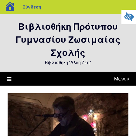
blogs.sch.gr
Σύνδεση
Μετάβαση
Βιβλιοθήκη Πρότυπου
στο
περιεχόμενο
Γυμνασίου Ζωσιμαίας
Σχολής
Βιβλιοθήκη "Άλκη Ζέη"
Μενού