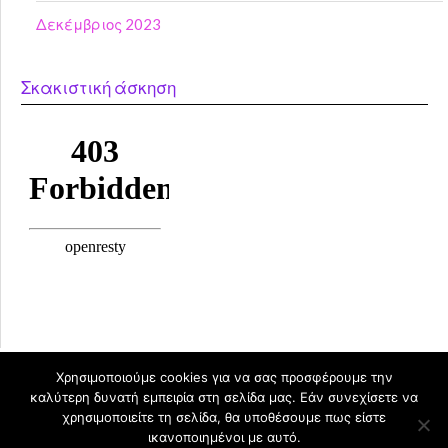
Δεκέμβριος 2023
Σκακιστική άσκηση
Χρησιμοποιούμε cookies για να σας προσφέρουμε την
καλύτερη δυνατή εμπειρία στη σελίδα μας. Εάν συνεχίσετε να
©2026 Βιβλιοθήκη Πρότυπου Γυμνασίου Ζωσιμαίας
χρησιμοποιείτε τη σελίδα, θα υποθέσουμε πως είστε
Σχολής
| Design:
Θέμα εμφάνισης WordPress
ικανοποιημένοι με αυτό.
Newspaperly