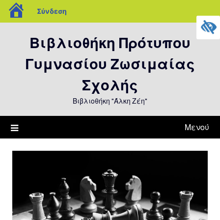
blogs.sch.gr
Σύνδεση
Μετάβαση
Βιβλιοθήκη Πρότυπου
στο
περιεχόμενο
Γυμνασίου Ζωσιμαίας
Σχολής
Βιβλιοθήκη "Άλκη Ζέη"
Μενού