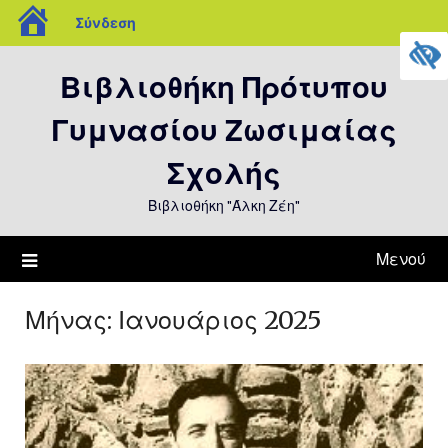
blogs.sch.gr
Σύνδεση
Μετάβαση
Βιβλιοθήκη Πρότυπου
στο
περιεχόμενο
Γυμνασίου Ζωσιμαίας
Σχολής
Βιβλιοθήκη "Άλκη Ζέη"
Μενού
Μήνας:
Ιανουάριος 2025