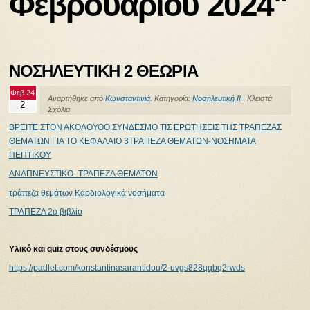
Φεβρουαρίου 2024"
ΝΟΣΗΛΕΥΤΙΚΗ 2 ΘΕΩΡΙΑ
Φεβ 24
Αναρτήθηκε από
Κωνσταντινιά
. Κατηγορία:
Νοσηλευτική ΙΙ
|
Κλειστά
2
Σχόλια
ΒΡΕΙΤΕ ΣΤΟΝ ΑΚΟΛΟΥΘΟ ΣΥΝΔΕΣΜΟ ΤΙΣ ΕΡΩΤΗΣΕΙΣ ΤΗΣ ΤΡΑΠΕΖΑΣ
ΘΕΜΑΤΩΝ ΓΙΑ ΤΟ ΚΕΦΑΛΑΙΟ 3ΤΡΑΠΕΖΑ ΘΕΜΑΤΩΝ-ΝΟΣΗΜΑΤΑ
ΠΕΠΤΙΚΟΥ
ΑΝΑΠΝΕΥΣΤΙΚΟ- ΤΡΑΠΕΖΑ ΘΕΜΑΤΩΝ
τράπεζα θεμάτων Καρδιολογικά νοσήματα
ΤΡΑΠΕΖΑ 2ο βιβλίο
Υλικό και quiz στους συνδέσμους
https://padlet.com/konstantinasarantidou/2-uvgs828qqbq2rwds