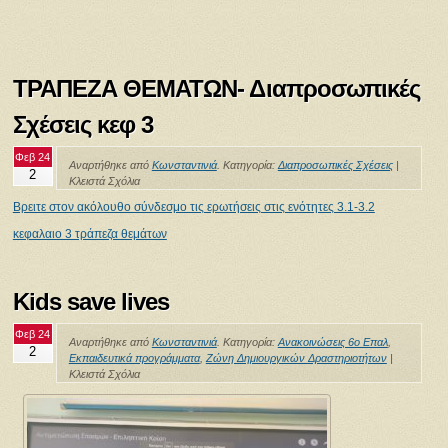
ΤΡΑΠΕΖΑ ΘΕΜΑΤΩΝ- Διαπροσωπικές
Σχέσεις κεφ 3
Φεβ 24
Αναρτήθηκε από
Κωνσταντινιά
. Κατηγορία:
Διαπροσωπικές Σχέσεις
|
2
Κλειστά Σχόλια
Βρειτε στον ακόλουθο σύνδεσμο τις ερωτήσεις στις ενότητες 3.1-3.2
κεφαλαιο 3 τράπεζα θεμάτων
Kids save lives
Φεβ 24
Αναρτήθηκε από
Κωνσταντινιά
. Κατηγορία:
Ανακοινώσεις 6ο Επαλ
,
2
Εκπαιδευτικά προγράμματα
,
Ζώνη Δημιουργικών Δραστηριοτήτων
|
Κλειστά Σχόλια