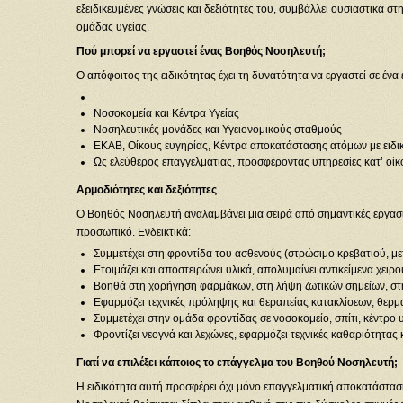
εξειδικευμένες γνώσεις και δεξιότητές του, συμβάλλει ουσιαστικά
ομάδας υγείας.
Πού μπορεί να εργαστεί ένας Βοηθός Νοσηλευτή;
Ο απόφοιτος της ειδικότητας έχει τη δυνατότητα να εργαστεί σε έν
Νοσοκομεία και Κέντρα Υγείας
Νοσηλευτικές μονάδες και Υγειονομικούς σταθμούς
ΕΚΑΒ, Οίκους ευγηρίας, Κέντρα αποκατάστασης ατόμων με ειδι
Ως ελεύθερος επαγγελματίας, προσφέροντας υπηρεσίες κατ’ οίκ
Αρμοδιότητες και δεξιότητες
Ο Βοηθός Νοσηλευτή αναλαμβάνει μια σειρά από σημαντικές εργασίε
προσωπικό. Ενδεικτικά:
Συμμετέχει στη φροντίδα του ασθενούς (στρώσιμο κρεβατιού, μετ
Ετοιμάζει και αποστειρώνει υλικά, απολυμαίνει αντικείμενα χειρ
Βοηθά στη χορήγηση φαρμάκων, στη λήψη ζωτικών σημείων, στη
Εφαρμόζει τεχνικές πρόληψης και θεραπείας κατακλίσεων, θερμ
Συμμετέχει στην ομάδα φροντίδας σε νοσοκομείο, σπίτι, κέντρο υ
Φροντίζει νεογνά και λεχώνες, εφαρμόζει τεχνικές καθαριότητας
Γιατί να επιλέξει κάποιος το επάγγελμα του Βοηθού Νοσηλευτή;
Η ειδικότητα αυτή προσφέρει όχι μόνο επαγγελματική αποκατάστα