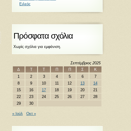
Ειλεός
Πρόσφατα σχόλια
Χωρίς σχόλια για εμφάνιση.
Σεπτέμβριος 2025
Δ
Τ
Τ
Π
Π
Σ
Κ
1
2
3
4
5
6
7
8
9
10
11
12
13
14
15
16
17
18
19
20
21
22
23
24
25
26
27
28
29
30
« Ιούλ
Οκτ »