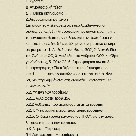
Γ. Υγρασία
Δ. Ατμοσφαιρική πίεση
ΣΤ. Ηλιακή ακτινοβολία
Ζ. Ατμοσφαιρική ρύπανση
Στη διδακτέα – εξεταστέα ύλη περιλαμβάνονται οι
σελίδες 55 και 56: «Ατμοσφαιρική ρύπανση είναι … την
τοπογραφική θέση των πόλεων και την πολεοδομία.»,
και από τις σελίδες 57 έως 58, μόνο ονομαστικά οι κυρι
ότεροι ρύποι: 1. Διοξείδιο του Θείου SO2, 2. Μονοξείδιο
του Άνθρακα CO, 3. Διοξείδιο του Άνθρακα CO2, 4. Υδρο
γονάνθρακες, 5. Όζον O3, 6. Ατμοσφαιρικά σωματίδια.
Η παράγραφος «Είναι βέβαιο ότι το κάπνισμα προ
καλεί: ……… περιοδοντικών νοσημάτων», στη σελίδα
59, δεν περιλαμβάνεται στη διδακτέα – εξεταστέα ύλη.
Η. Ακτινοβολία
5.2. Υγιεινή των τροφίμων
5.2.1. Αλλοιώσεις τροφίμων
5.2.2 Ασθένειες που μεταδίδονται με τα τρόφιμα
5.2.4. Υγειονομικά μέτρα προστασίας τροφίμων
5.2.5. Οι δέκα χρυσοί κανόνες του Π.Ο.Υ. για την ασφα
λή προετοιμασία των τροφίμων
5.3. Νερό – Ύδρευση
5.4. Αποχέτευση – Απορρίμματα