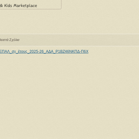
λειστά Σχόλια
ΕΠΑΛ_σχ_έτους_2025-26_ΑΔΑ_Ρ1ΒΖ46ΝΚΠΔ-Π6Χ