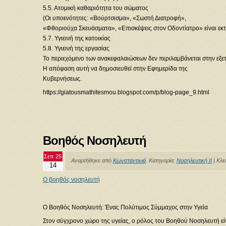
5.5. Ατομική καθαριότητα του σώματος
(Οι υποενότητες: «Βούρτσισμα», «Σωστή Διατροφή»,
«Φθοριούχα Σκευάσματα», «Επισκέψεις στον Οδοντίατρο» είναι εκτό
5.7. Υγιεινή της κατοικίας
5.8. Υγιεινή της εργασίας
Το περιεχόμενο των ανακεφαλαιώσεων δεν περιλαμβάνεται στην εξε
Η απόφαση αυτή να δημοσιευθεί στην Εφημερίδα της
Κυβερνήσεως.
https://giatousmathitesmou.blogspot.com/p/blog-page_9.html
Βοηθός Νοσηλευτή
Σεπ 25
Αναρτήθηκε από
Κωνσταντινιά
. Κατηγορία:
Νοσηλευτική ΙΙ
|
Κλε
14
Ο βοηθός νοσηλευτή
Ο Βοηθός Νοσηλευτή: Ένας Πολύτιμος Σύμμαχος στην Υγεία
Στον σύγχρονο χώρο της υγείας, ο ρόλος του Βοηθού Νοσηλευτή είνα