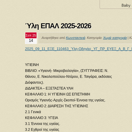
Ύλη ΕΠΑΛ 2025-2026
Σεπ 25
Αναρτήθηκε από
Κωνσταντινιά
. Κατηγορία:
Χωρίς κατηγορία
|
Κ
14
2025_09_11_ΕΞΕ_110463_Ύλη-Οδηγίες_ΥΓ_ΠΡ_ΕΥΕΞ_Α_Β_Γ_
ΥΓΙΕΙΝΗ
ΒΙΒΛΙΟ: «Υγιεινή- Μικροβιολογία», (ΣΥΓΓΡΑΦΕΙΣ: Ν.
Θάνου, Ε. Νικολοπούλου-Ντέρου, Ε. Τσιγάρα, εκδόσεις
Διόφαντος).
ΔΙΔΑΚΤΕΑ – ΕΞΕΤΑΣΤΕΑ ΥΛΗ
ΚΕΦΑΛΑΙΟ 1: Η ΥΓΙΕΙΝΗ ΩΣ ΕΠΙΣΤΗΜΗ
Ορισμός Υγιεινής-Αρχές-Σκοποί-Έννοια της υγείας.
ΚΕΦΑΛΑΙΟ 2: ΔΙΑΙΡΕΣΗ ΤΗΣ ΥΓΙΕΙΝΗΣ
2.1 Γενικά
ΚΕΦΑΛΑΙΟ 3: ΥΓΕΙΑ
3.1 Έννοια της υγείας.
3.2 Εχθροί της υγείας