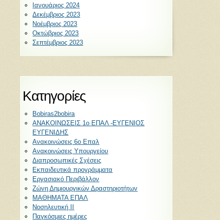
Ιανουάριος 2024
Δεκέμβριος 2023
Νοέμβριος 2023
Οκτώβριος 2023
Σεπτέμβριος 2023
Kατηγορίες
Bobiras2bobira
ΑΝΑΚΟΙΝΩΣΕΙΣ 1ο ΕΠΑΛ -ΕΥΓΕΝΙΟΣ
ΕΥΓΕΝΙΔΗΣ
Ανακοινώσεις 6ο Επαλ
Ανακοινώσεις Υπουργείου
Διαπροσωπικές Σχέσεις
Εκπαιδευτικά προγράμματα
Εργασιακό Περιβάλλον
Ζώνη Δημιουργικών Δραστηριοτήτων
ΜΑΘΗΜΑΤΑ ΕΠΑΛ
Νοσηλευτική ΙΙ
Παγκόσμιες ημέρες