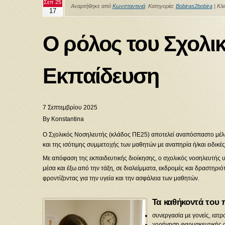
Σεπ 25
Αναρτήθηκε από
Κωνσταντινιά
. Κατηγορία:
Bobiras2bobira
|
Κλε
17
Ο ρόλος του Σχολι
Εκπαίδευση
7 Σεπτεμβρίου 2025
By Konstantina
Ο Σχολικός Νοσηλευτής (κλάδος ΠΕ25) αποτελεί αναπόσπαστο μέλος
και της ισότιμης συμμετοχής των μαθητών με αναπηρία ή/και ειδικές
Με απόφαση της εκπαιδευτικής διοίκησης, ο σχολικός νοσηλευτής υ
μέσα και έξω από την τάξη, σε διαλείμματα, εκδρομές και δραστηριό
φροντίζοντας για την υγεία και την ασφάλεια των μαθητών.
Τα καθήκοντά του 
συνεργασία με γονείς, ιατρ
χορήγηση φαρμακευτικής 