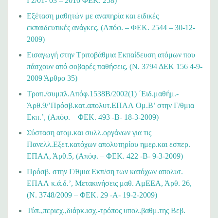
Γ2/01- 03 – 2010 ΦΕΚ. 258)
Εξέταση μαθητών με αναπηρία και ειδικές
εκπαιδευτικές ανάγκες, (Απόφ. – ΦΕΚ. 2544 – 30-12-
2009)
Εισαγωγή στην Τριτοβάθμια Εκπαίδευση ατόμων που
πάσχουν από σοβαρές παθήσεις, (Ν. 3794 ΔΕΚ 156 4-9-
2009 Άρθρο 35)
Τροπ./συμπλ.Απόφ.1538Β/2002(1) ΄Ειδ.μαθήμ.-
Άρθ.9/’Πρόσβ.κατ.απολυτ.ΕΠΑΛ Ομ.Β’ στην Γ/θμια
Εκπ.’, (Απόφ. – ΦΕΚ. 493 -Β- 18-3-2009)
Σύσταση ατομ.και συλλ.οργάνων για τις
Πανελλ.Εξετ.κατόχων απολυτηρίου ημερ.και εσπερ.
ΕΠΑΛ, Άρθ.5, (Απόφ. – ΦΕΚ. 422 -Β- 9-3-2009)
Πρόσβ. στην Γ/θμια Εκπ/ση των κατόχων απολυτ.
ΕΠΑΛ κ.ά.δ.’, Μετακινήσεις μαθ. ΑμEEΑ, Άρθ. 26,
(N. 3748/2009 – ΦΕΚ. 29 -Α- 19-2-2009)
Τύπ.,περιεχ.,διάρκ.ισχ.-τρόπος υπολ.βαθμ.της Βεβ.