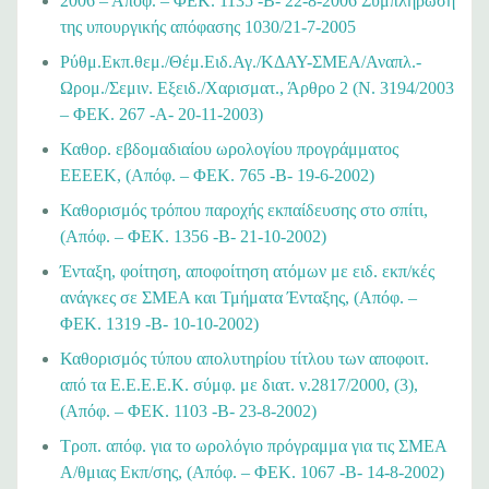
2006 – Απόφ. – ΦΕΚ. 1135 -Β- 22-8-2006 Συμπλήρωση
της υπουργικής απόφασης 1030/21-7-2005
Ρύθμ.Εκπ.θεμ./Θέμ.Ειδ.Αγ./ΚΔΑΥ-ΣΜΕΑ/Αναπλ.-
Ωρομ./Σεμιν. Εξειδ./Χαρισματ., Άρθρο 2 (N. 3194/2003
– ΦΕΚ. 267 -A- 20-11-2003)
Καθορ. εβδομαδιαίου ωρολογίου προγράμματος
ΕΕΕΕΚ, (Απόφ. – ΦΕΚ. 765 -Β- 19-6-2002)
Καθορισμός τρόπου παροχής εκπαίδευσης στο σπίτι,
(Απόφ. – ΦΕΚ. 1356 -Β- 21-10-2002)
Ένταξη, φοίτηση, αποφοίτηση ατόμων με ειδ. εκπ/κές
ανάγκες σε ΣΜΕΑ και Τμήματα Ένταξης, (Απόφ. –
ΦΕΚ. 1319 -Β- 10-10-2002)
Καθορισμός τύπου απολυτηρίου τίτλου των αποφοιτ.
από τα Ε.Ε.Ε.Ε.Κ. σύμφ. με διατ. ν.2817/2000, (3),
(Απόφ. – ΦΕΚ. 1103 -Β- 23-8-2002)
Τροπ. απόφ. για το ωρολόγιο πρόγραμμα για τις ΣΜΕΑ
Α/θμιας Εκπ/σης, (Απόφ. – ΦΕΚ. 1067 -Β- 14-8-2002)