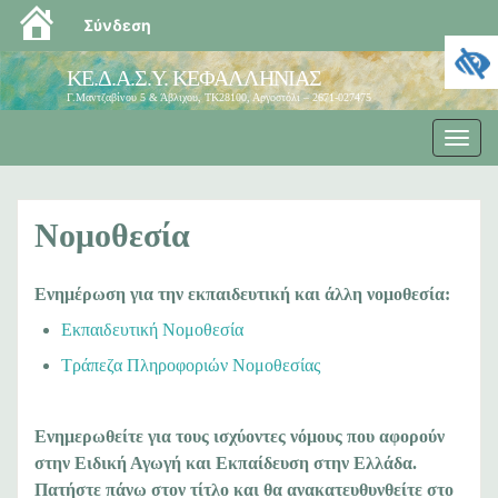
blogs.sch.gr
Σύνδεση
ΚΕ.Δ.Α.Σ.Υ. ΚΕΦΑΛΛΗΝΙΑΣ
Γ.Μαντζαβίνου 5 & Άβλιχου, ΤΚ28100, Αργοστόλι – 2671-027475
Εναλ
πλοή
Νομοθεσία
Ενημέρωση για την εκπαιδευτική και άλλη νομοθεσία:
Εκπαιδευτική Νομοθεσία
Τράπεζα Πληροφοριών Νομοθεσίας
Ενημερωθείτε για τους ισχύοντες νόμους που αφορούν
στην Ειδική Αγωγή και Εκπαίδευση στην Ελλάδα.
Πατήστε πάνω στον τίτλο και θα ανακατευθυνθείτε στο