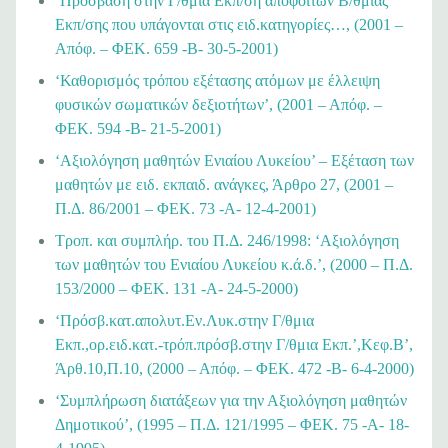
‘Πρόσβαση στην Γ/θμια Εκπ/ση αποφοίτων Β/θμιας
Εκπ/σης που υπάγονται στις ειδ.κατηγορίες…, (2001 –
Απόφ. – ΦΕΚ. 659 -Β- 30-5-2001)
‘Καθορισμός τρόπου εξέτασης ατόμων με έλλειψη
φυσικών σωματικών δεξιοτήτων’, (2001 – Απόφ. –
ΦΕΚ. 594 -Β- 21-5-2001)
‘Αξιολόγηση μαθητών Ενιαίου Λυκείου’ – Εξέταση των
μαθητών με ειδ. εκπαιδ. ανάγκες, Άρθρο 27, (2001 –
Π.Δ. 86/2001 – ΦΕΚ. 73 -Α- 12-4-2001)
Τροπ. και συμπλήρ. του Π.Δ. 246/1998: ‘Αξιολόγηση
των μαθητών του Ενιαίου Λυκείου κ.ά.δ.’, (2000 – Π.Δ.
153/2000 – ΦΕΚ. 131 -Α- 24-5-2000)
‘Πρόσβ.κατ.απολυτ.Εν.Λυκ.στην Γ/θμια
Εκπ.,ορ.ειδ.κατ.-τρόπ.πρόσβ.στην Γ/θμια Εκπ.’,Κεφ.Β’,
Άρθ.10,Π.10, (2000 – Απόφ. – ΦΕΚ. 472 -Β- 6-4-2000)
‘Συμπλήρωση διατάξεων για την Αξιολόγηση μαθητών
Δημοτικού’, (1995 – Π.Δ. 121/1995 – ΦΕΚ. 75 -Α- 18-