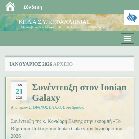
blogs.sch.gr
Σύνδεση
ΚΕ.Δ.Α.Σ.Υ. ΚΕΦΑΛΛΗΝΙΑΣ
Γ.Μαντζαβίνου 5 & Άβλιχου, ΤΚ28100, Αργοστόλι – 2671-027475
Εναλ
πλοή
ΙΑΝΟΥΆΡΙΟΣ 2026
ΑΡΧΕΊΟ
Συνέντευξη στον Ionian
ΙΑΝ
21
Galaxy
2026
Από την/ον
ΣΤΕΦΑΝΟΣ ΒΛΑΧΟΣ
στο
Δράσεις
Συνέντευξη της κ. Κονιδάρη Ελένης στην εκπομπή «Το
Βήμα του Πολίτη» του Ionian Galaxy τον Ιανουάριο του
2026