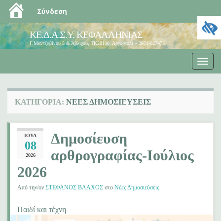
blogs.sch.gr
Σύνδεση
ΚΕ.Δ.Α.Σ.Υ. ΚΕΦΑΛΛΗΝΙΑΣ
Γ.Μαντζαβίνου 5 & Άβλιχου, ΤΚ28100, Αργοστόλι – 2671-027475
Εναλ
πλοή
ΚΑΤΗΓΟΡΊΑ:
ΝΈΕΣ ΔΗΜΟΣΙΕΎΣΕΙΣ
Δημοσίευση
ΙΟΎΛ
08
αρθρογραφίας-Ιούλιος
2026
2026
Από την/ον
ΣΤΕΦΑΝΟΣ ΒΛΑΧΟΣ
στο
Νέες Δημοσιεύσεις
Παιδί και τέχνη