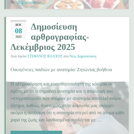
Δημοσιεύσεις
Δημοσίευση
ΔΕΚ
08
αρθρογραφίας-
2025
Δεκέμβριος 2025
Από την/ον
ΣΤΕΦΑΝΟΣ ΒΛΑΧΟΣ
στο
Νέες Δημοσιεύσεις
Οικογένειες παιδιών με αναπηρία: Ζητώντας βοήθεια
Η πληροφόρηση και ευαισθητοποίηση της κόσμου σε
σχέση με το τι σημαίνει αναπηρία και η απαλοιφή του
«στιγματισμού» των ατόμων με αναπηρία αποτελεί καίριο
ζήτημα, καθώς, δυστυχώς, στην κοινωνία μας υπάρχει
ακόμα η αντίληψη ότι η αναπηρία στερεί από τα άτομα κάθε
χαρά της ζωής και λανθασμένα συνδέεται με …