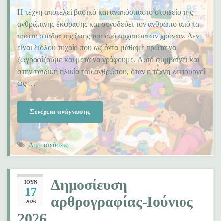
Η τέχνη αποτελεί βασικό και αναπόσπαστο στοιχείο της
ανθρώπινης έκφρασης και συνοδεύει τον άνθρωπο από τα
πρώτα στάδια της ζωής του από αρχαιοτάτων χρόνων. Δεν
είναι διόλου τυχαίο που ως όντα μάθαμε πρώτα να
ζωγραφίζουμε και μετά να γράφουμε. Αυτό συμβαίνει και
στην παιδική ηλικία του ανθρώπου, όταν η τέχνη λειτουργεί
ως …
Συνέχεια ανάγνωσης
Δημοσιεύσεις
Δημοσίευση
ΙΟΎΝ
17
αρθρογραφίας-Ιούνιος
2026
2026