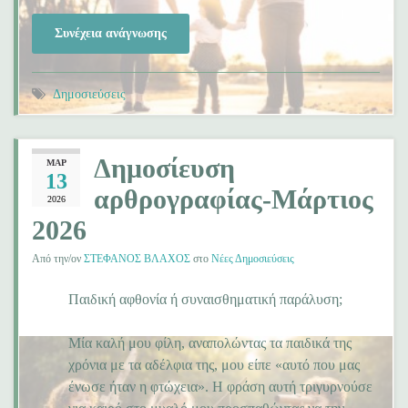
Συνέχεια ανάγνωσης
Δημοσιεύσεις
Δημοσίευση
ΜΑΡ
13
αρθρογραφίας-Μάρτιος
2026
2026
Από την/ον
ΣΤΕΦΑΝΟΣ ΒΛΑΧΟΣ
στο
Νέες Δημοσιεύσεις
Παιδική αφθονία ή συναισθηματική παράλυση;
Μία καλή μου φίλη, αναπολώντας τα παιδικά της
χρόνια με τα αδέλφια της, μου είπε «αυτό που μας
ένωσε ήταν η φτώχεια». Η φράση αυτή τριγυρνούσε