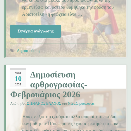
για καιρό στο μυαλό μου προσπαθώντας να την
ερμηνεύσω και ύστερα θυμήθηκα την φράση του
Αριστοτέλη «η φτώχεια είναι …
Συνέχεια ανάγνωσης
Δημοσιεύσεις
Δημοσίευση
ΦΕΒ
10
αρθρογραφίας-
2026
Φεβρουάριος 2026
Από την/ον
ΣΤΕΦΑΝΟΣ ΒΛΑΧΟΣ
στο
Νέες Δημοσιεύσεις
Ήπιες δεξιότητες: αόρατο αλλά απαραίτητο εφόδιο
των μαθητών Πόσες φορές έχουμε ρωτήσει το παιδί
μας «τί έγραψες σήμερα στο τέστ;» και πόσες φορές