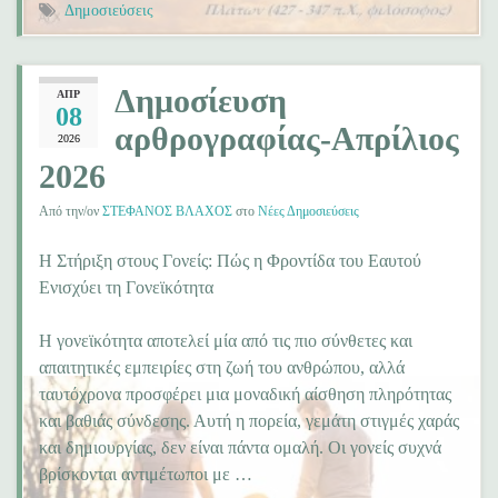
Δημοσιεύσεις
Δημοσίευση
ΑΠΡ
08
αρθρογραφίας-Απρίλιος
2026
2026
Από την/ον
ΣΤΕΦΑΝΟΣ ΒΛΑΧΟΣ
στο
Νέες Δημοσιεύσεις
Η Στήριξη στους Γονείς: Πώς η Φροντίδα του Εαυτού
Ενισχύει τη Γονεϊκότητα
Η γονεϊκότητα αποτελεί μία από τις πιο σύνθετες και
απαιτητικές εμπειρίες στη ζωή του ανθρώπου, αλλά
ταυτόχρονα προσφέρει μια μοναδική αίσθηση πληρότητας
και βαθιάς σύνδεσης. Αυτή η πορεία, γεμάτη στιγμές χαράς
και δημιουργίας, δεν είναι πάντα ομαλή. Οι γονείς συχνά
βρίσκονται αντιμέτωποι με …