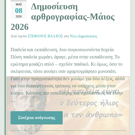
Δημοσίευση
ΜΆΙ
08
αρθρογραφίας-Μάιος
2026
2026
Από την/ον
ΣΤΕΦΑΝΟΣ ΒΛΑΧΟΣ
στο
Νέες Δημοσιεύσεις
Παιδεία και εκπαίδευση, δυο συγκοινωνούντα δοχεία
Πόση παιδεία χωράει, άραγε, μέσα στην εκπαίδευση; Το
ερώτημα μοιάζει απλό – σχεδόν παιδικό. Κι όμως, όσο το
σκέφτεσαι, τόσο ανοίγει σαν αχαρτογράφητο μονοπάτι.
Γιατί στην πραγματικότητα δεν μιλάμε για δύο λέξεις, αλλά
για δύο διαφορετικούς τρόπους να υπάρχεις μέσα στον
κόσμο. Κάποιος πιο τυπολάτρης και σχολαστικός θα έλεγε
…
Συνέχεια ανάγνωσης