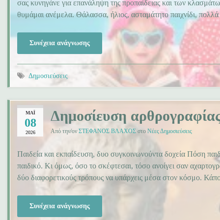
σας κυνηγάνε για επανάληψη της προπαίδειας και των κλασμάτ
θυμάμαι ανέμελα. Θάλασσα, ήλιος, ασταμάτητο παιχνίδι, πολλ
Συνέχεια ανάγνωσης
Δημοσιεύσεις
Δημοσίευση αρθρογραφίας
ΜΆΙ
08
Από την/ον
ΣΤΕΦΑΝΟΣ ΒΛΑΧΟΣ
στο
Νέες Δημοσιεύσεις
2026
Παιδεία και εκπαίδευση, δυο συγκοινωνούντα δοχεία Πόση παιδ
παιδικό. Κι όμως, όσο το σκέφτεσαι, τόσο ανοίγει σαν αχαρτογρ
δύο διαφορετικούς τρόπους να υπάρχεις μέσα στον κόσμο. Κάπο
Συνέχεια ανάγνωσης