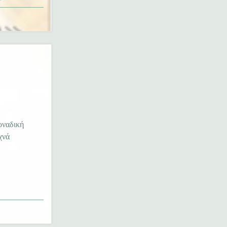
οναδική
χνά