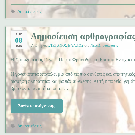
Δημοσιεύσεις
Δημοσίευση αρθρογραφίας
ΑΠΡ
08
Από την/ον
ΣΤΕΦΑΝΟΣ ΒΛΑΧΟΣ
στο
Νέες Δημοσιεύσεις
2026
Η Στήριξη στους Γονείς: Πώς η Φροντίδα του Εαυτού Ενισχύει 
Η γονεϊκότητα αποτελεί μία από τις πιο σύνθετες και απαιτητι
αίσθηση πληρότητας και βαθιάς σύνδεσης. Αυτή η πορεία, γεμάτη
βρίσκονται αντιμέτωποι με …
Συνέχεια ανάγνωσης
Δημοσιεύσεις