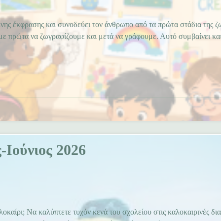
ινης έκφρασης και συνοδεύει τον άνθρωπο από τα πρώτα στάδια της ζ
αμε πρώτα να ζωγραφίζουμε και μετά να γράφουμε. Αυτό συμβαίνει κα
-Ιούνιος 2026
λοκαίρι; Να καλύπτετε τυχόν κενά του σχολείου στις καλοκαιρινές δι