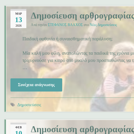
Δημοσίευση αρθρογραφίας
ΜΑΡ
13
Από την/ον
ΣΤΕΦΑΝΟΣ ΒΛΑΧΟΣ
στο
Νέες Δημοσιεύσεις
2026
Παιδική αφθονία ή συναισθηματική παράλυση;
Μία καλή μου φίλη, αναπολώντας τα παιδικά της χρόνια μ
τριγυρνούσε για καιρό στο μυαλό μου προσπαθώντας να 
…
Συνέχεια ανάγνωσης
Δημοσιεύσεις
Δημοσίευση αρθρογραφίας
ΦΕΒ
10