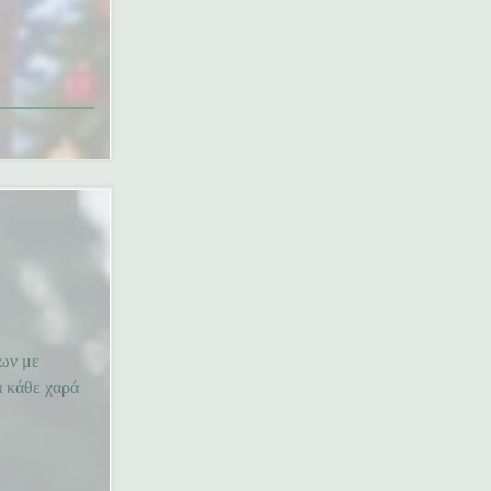
μων με
α κάθε χαρά