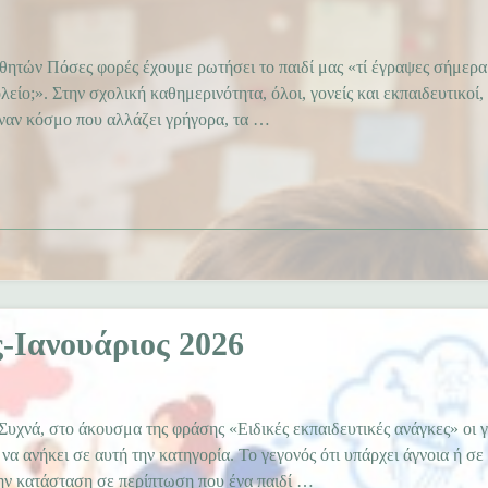
θητών Πόσες φορές έχουμε ρωτήσει το παιδί μας «τί έγραψες σήμερα
ίο;». Στην σχολική καθημερινότητα, όλοι, γονείς και εκπαιδευτικοί
 έναν κόσμο που αλλάζει γρήγορα, τα …
-Ιανουάριος 2026
Συχνά, στο άκουσμα της φράσης «Ειδικές εκπαιδευτικές ανάγκες» οι γ
 να ανήκει σε αυτή την κατηγορία. Το γεγονός ότι υπάρχει άγνοια ή σε
ην κατάσταση σε περίπτωση που ένα παιδί …