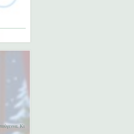
τούγεννα. Κι