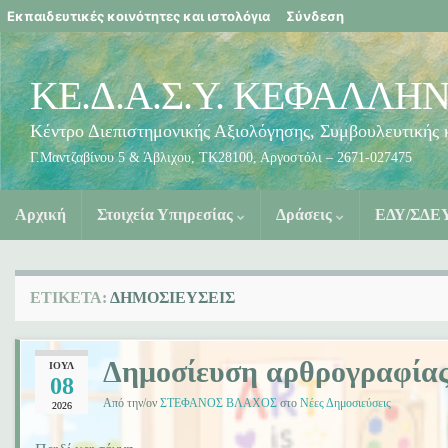
blogs.sch.gr
Εκπαιδευτικές κοινότητες και ιστολόγια
Σύνδεση
ΚΕ.Δ.Α.Σ.Υ. ΚΕΦΑΛΛΗ
Γ.Μαντζαβίνου 5 & Άβλιχου, ΤΚ28100, Αργοστόλι – 2671-027475
Αρχική
Στοιχεία Υπηρεσίας
Δράσεις
ΕΔΥ/ΣΔΕ
ΕΤΙΚΈΤΑ:
ΔΗΜΟΣΙΕΎΣΕΙΣ
Δημοσίευση αρθρογραφίας
ΙΟΎΛ
08
Από την/ον
ΣΤΕΦΑΝΟΣ ΒΛΑΧΟΣ
στο
Νέες Δημοσιεύσεις
2026