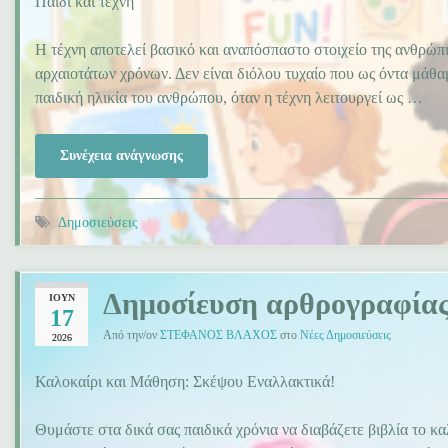
Παιδί και τέχνη
Η τέχνη αποτελεί βασικό και αναπόσπαστο στοιχείο της ανθρώπ
αρχαιοτάτων χρόνων. Δεν είναι διόλου τυχαίο που ως όντα μάθ
παιδική ηλικία του ανθρώπου, όταν η τέχνη λειτουργεί ως …
Συνέχεια ανάγνωσης
Δημοσιεύσεις
Δημοσίευση αρθρογραφίας
ΙΟΎΝ
17
Από την/ον
ΣΤΕΦΑΝΟΣ ΒΛΑΧΟΣ
στο
Νέες Δημοσιεύσεις
2026
Καλοκαίρι και Μάθηση: Σκέψου Εναλλακτικά!
Θυμάστε στα δικά σας παιδικά χρόνια να διαβάζετε βιβλία το κα