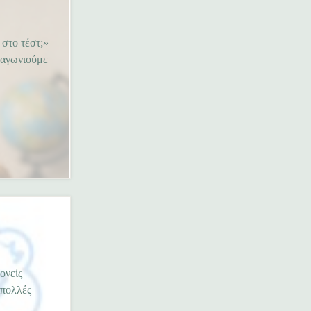
 στο τέστ;»
, αγωνιούμε
ονείς
 πολλές