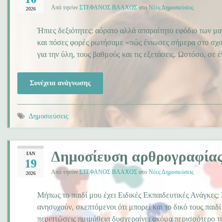
Από την/ον
ΣΤΕΦΑΝΟΣ ΒΛΑΧΟΣ
στο
Νέες Δημοσιεύσεις
2026
Ήπιες δεξιότητες: αόρατο αλλά απαραίτητο εφόδιο των μα
και πόσες φορές ρωτήσαμε «πώς ένιωσες σήμερα στο σχολε
για την ύλη, τους βαθμούς και τις εξετάσεις. Ωστόσο, σε
Συνέχεια ανάγνωσης
Δημοσιεύσεις
Δημοσίευση αρθρογραφίας
ΙΑΝ
19
Από την/ον
ΣΤΕΦΑΝΟΣ ΒΛΑΧΟΣ
στο
Νέες Δημοσιεύσεις
2026
Μήπως το παιδί μου έχει Ειδικές Εκπαιδευτικές Ανάγκες; 
ανησυχούν, σκεπτόμενοι ότι μπορεί και το δικό τους παιδί
περιπτώσεις ημιμάθεια δυσχεραίνει ακόμα περισσότερο τ