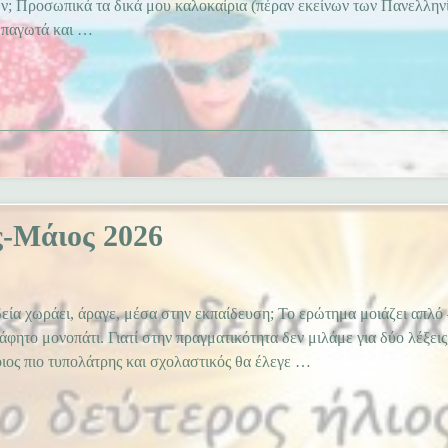
ων; Προσωπικά τα δικά μου καλοκαίρια (πέραν εκείνων των Πανελλην
ά παγωτά και …
-Μάιος 2026
εία χωράει, άραγε, μέσα στην εκπαίδευση; Το ερώτημα μοιάζει απλό
άφητο μονοπάτι. Γιατί στην πραγματικότητα δεν μιλάμε για δύο λέξεις
ιος πιο τυπολάτρης και σχολαστικός θα έλεγε …