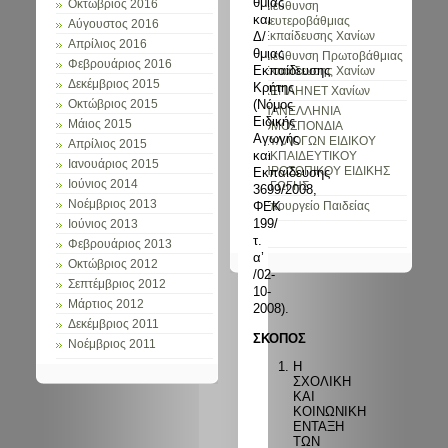
θμιας
Οκτώβριος 2016
Διεύθυνση
και
Δευτεροβάθμιας
Αύγουστος 2016
Δ/
Εκπαίδευσης Χανίων
Απρίλιος 2016
θμιας
Διεύθυνση Πρωτοβάθμιας
Φεβρουάριος 2016
Εκπαίδευσης
Εκπαίδευσης Χανίων
Δεκέμβριος 2015
Κρήτης
ΚΕΠΛΗΝΕΤ Χανίων
(Νόμος
Οκτώβριος 2015
ΠΑΝΕΛΛΗΝΙΑ
Ειδικής
Μάιος 2015
ΟΜΟΣΠΟΝΔΙΑ
Αγωγής
ΣΥΛΛΟΓΩΝ ΕΙΔΙΚΟΥ
Απρίλιος 2015
και
ΕΚΠΑΙΔΕΥΤΙΚΟΥ
Ιανουάριος 2015
ΠΡΟΣΩΠΙΚΟΥ ΕΙΔΙΚΗΣ
Εκπαίδευσης
Ιούνιος 2014
ΑΓΩΓΗΣ
3699/2008,
Νοέμβριος 2013
ΦΕΚ
Υπουργείο Παιδείας
199/
Ιούνιος 2013
τ.
Φεβρουάριος 2013
α’
Οκτώβριος 2012
/02-
Σεπτέμβριος 2012
10-
Μάρτιος 2012
2008).
Δεκέμβριος 2011
ΣΚΟΠΟΣ
Νοέμβριος 2011
Η
ΣΧΟΛΙΚΗ
ΚΑΙ
ΚΟΙΝΩΝΙΚΗ
ΕΝΤΑΞΗ
ΤΩΝ