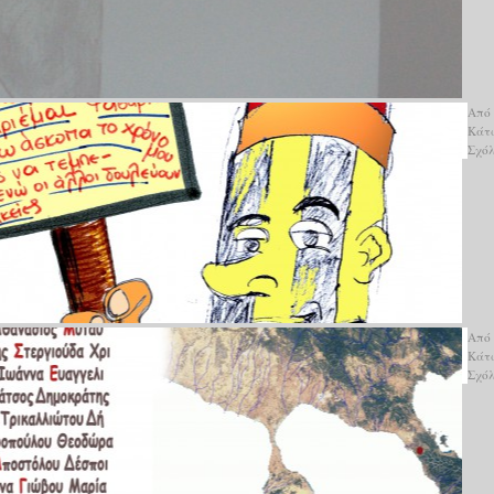
Από
Κάτ
Σχό
Από
Κάτ
Σχό