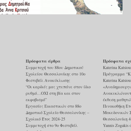
Πρόσφατα άρθρα
Πρόσφατα σχ
Συμμετοχή του 88ου Δημοτικού
Katerina Katsiou
Σχολείου Θεσσαλονίκης στο 10ο
Πρόγραμμα “Κλ
Φεστιβάλ Ανακύκλωσης
Katerina Katsiou
“Οι καρδιές μας χτυπάνε στον ίδιο
«Αναδημιουργ
ρυθμό…ΟΧΙ στη βία και στον
Ανακυκλώνοντ
εκφοβισμό”
έκθεση μαθητώ
Εργασίες Εικαστικών στο 88ο
Πινακοθήκη Ετ
Δημοτικό Σχολείο Θεσσαλονίκης –
Μακεδονικών 
Σχολικό Έτος 2024-25
Θεσσαλονίκη 4-
Συμμετοχή στο 9ο Φεστιβάλ
Yannis Zogakis