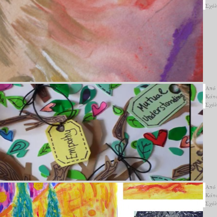
Σχό
Από
Κάτ
Σχό
Από
Κάτ
Σχό