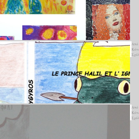
Από
Κάτ
Σχό
Από
Κάτ
Σχό