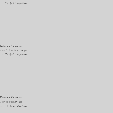
λια:
Υποβολή σχολίου
Katerina Katsioura
ω από:
Χωρίς κατηγορία
λια:
Υποβολή σχολίου
Katerina Katsioura
ω από:
Εικαστικά
λια:
Υποβολή σχολίου