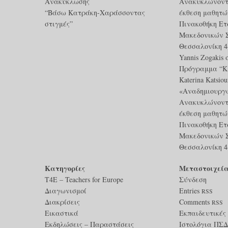
Ανακύκλωσης
Ανακυκλώνοντ
“Βάσω Κατράκη-Χαράσσοντας
έκθεση μαθητώ
στιγμές”
Πινακοθήκη Ετ
Μακεδονικών 
Θεσσαλονίκη 4-
Yannis Zogakis
Πρόγραμμα “Κλ
Katerina Katsiou
«Αναδημιουργ
Ανακυκλώνοντ
έκθεση μαθητώ
Πινακοθήκη Ετ
Μακεδονικών 
Θεσσαλονίκη 4-
Kατηγορίες
Μεταστοιχεί
T4E – Teachers for Europe
Σύνδεση
Διαγωνισμοί
Entries
RSS
Διακρίσεις
Comments
RSS
Εικαστικά
Εκπαιδευτικές
Εκδηλώσεις – Παραστάσεις
Ιστολόγια ΠΣΔ