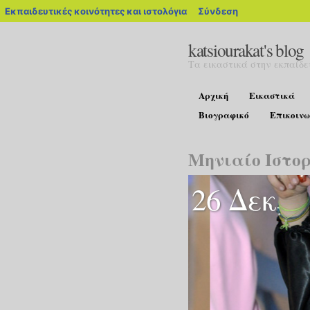
blogs.sch.gr
Εκπαιδευτικές κοινότητες και ιστολόγια
Σύνδεση
katsiourakat's blog
Τα εικαστικά στην εκπαίδε
Αρχική
Εικαστικά
Βιογραφικό
Επικοινω
Μηνιαίο Ιστορ
26 Δεκ