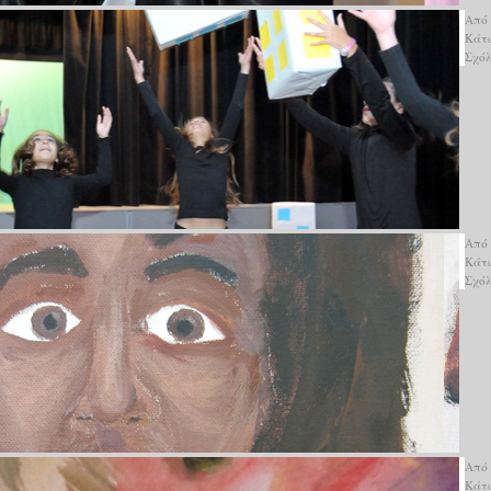
Από
Κάτ
Σχό
Από
Κάτ
Σχό
Από
Κάτ