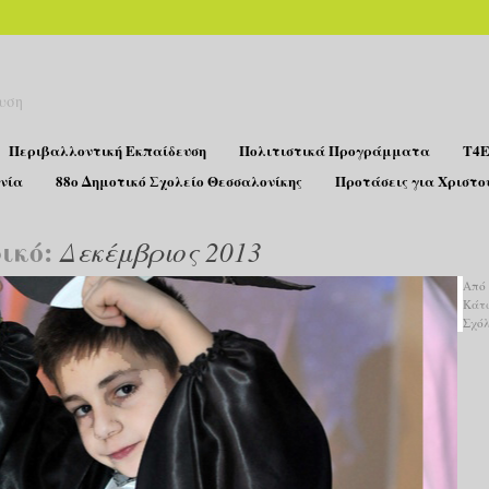
υση
Περιβαλλοντική Εκπαίδευση
Πολιτιστικά Προγράμματα
T4E
νία
88ο Δημοτικό Σχολείο Θεσσαλονίκης
Προτάσεις για Χριστο
ικό:
Δεκέμβριος 2013
Από
Κάτ
Σχό