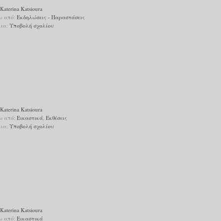
Katerina Katsioura
ω από:
Εκδηλώσεις - Παραστάσεις
λια:
Υποβολή σχολίου
Katerina Katsioura
ω από:
Εικαστικά
,
Εκθέσεις
λια:
Υποβολή σχολίου
Katerina Katsioura
ω από:
Εικαστικά