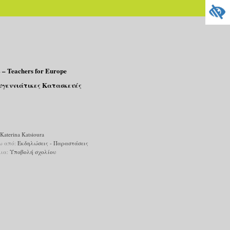
 – Teachers for Europe
υγεννιάτικες Κατασκευές
Katerina Katsioura
ω από:
Εκδηλώσεις - Παραστάσεις
λια:
Υποβολή σχολίου