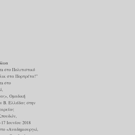
όλια
ra
στο
Πολιτιστικό
ικ στα Πορτρέτα!”
ra
στο
ώ,
ας», Ομαδική
ν Β. Ελλάδας στην
αιρείας
Σπουδών,
17 Ιουνίου 2018
στο
«Αναδημιουργώ,