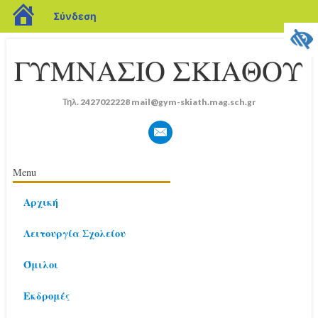
blogs.sch.gr
Σύνδεση
ΓΥΜΝΑΣΙΟ ΣΚΙΑΘΟΥ
Τηλ. 2427022228 mail@gym-skiath.mag.sch.gr
διεύθυνση
Κύριο μενού
Μετάβαση
Menu
σε
Αρχική
περιεχόμενο
Λειτουργία Σχολείου
Όμιλοι
Εκδρομές