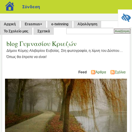
blogs.sch.gr
Σύνδεση
Αρχική
Erasmus+
e-twinning
Αξιολόγηση
Το Σχολείο μας
Σχετικά
blog Γυμνασίου Κριεζών
Δήμου Κύμης-Αλιβερίου Ευβοίας. Στη φωτογραφία, η λίμνη του Δύστου…
Όπως θα έπρεπε να είναι!
Feed
Άρθρα
Σχόλια