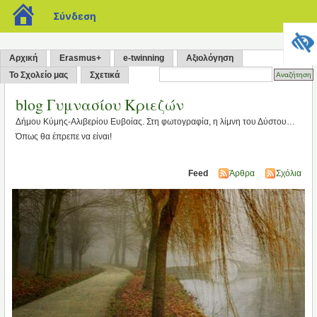
blogs.sch.gr
Σύνδεση
Αρχική
Erasmus+
e-twinning
Αξιολόγηση
Το Σχολείο μας
Σχετικά
blog Γυμνασίου Κριεζών
Δήμου Κύμης-Αλιβερίου Ευβοίας. Στη φωτογραφία, η λίμνη του Δύστου…
Όπως θα έπρεπε να είναι!
Feed
Άρθρα
Σχόλια