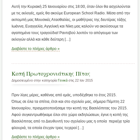
Αυτή την Κυριακή 25 Ιανουαρίου στις 18:00, όταν όλοι θα ασχολούνται
με τις εκλογές, εμείς θα ακούμε European School Radio. Μέσα από την
εκπομπή μας Μουσικές Ατασθαλίες, οι μαθήτριες της δευτέρας τάξης
Ιωάννα, Ευαγγελία, Αγγελική και Νίκη μας καλούν να ακούσουμε τα
αγαπημένα τους τραγούδια! Ραντεβού λοιπόν το απόγευμα των
εκλογών αλλά και κάθε δεύτερη […]
Διαβάστε το πλήρες άρθρο »
Κοπή Πρωτοχρονιάτικης Πίτας
Δημοσιευμένο στην κατηγορία
Γενικά
στις 22 Ιαν 2015
Πριν λίγες μέρες, καθένας από εμάς, υποδέχθηκε το έτος 2015.
Όπως σε όλα τα σπίτια, έτσι και στο σχολείο μας, σήμερα Πέμπτη 22
Ιανουαρίου, πραγματοποιήσαμε την κοπή της Βασιλόπιτας του 2015.
Αφού συγκεντρωθήκαμε όλοι στο χώρο εκδηλώσεων, έγινε η κοπή της
Βασιλόπιτας από το Διευθυντή του σχολείου μας η οποία περιείχε τρία
φλουριά, τα οποία έτυχαν τρεις τυχεροί […]
Διαβάστε το πλήρες άρθρο »