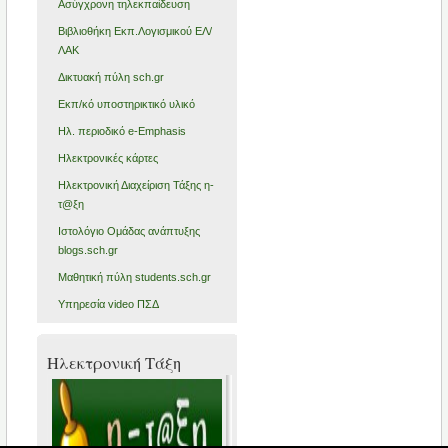
Ασύγχρονη τηλεκπαίδευση
Βιβλιοθήκη Εκπ.Λογισμικού ΕΛ/
ΛΑΚ
Δικτυακή πύλη sch.gr
Εκπ/κό υποστηρικτικό υλικό
Ηλ. περιοδικό e-Emphasis
Ηλεκτρονικές κάρτες
Ηλεκτρονική Διαχείριση Τάξης η-
τ@ξη
Ιστολόγιο Ομάδας ανάπτυξης
blogs.sch.gr
Μαθητική πύλη students.sch.gr
Υπηρεσία video ΠΣΔ
Ηλεκτρονική Τάξη