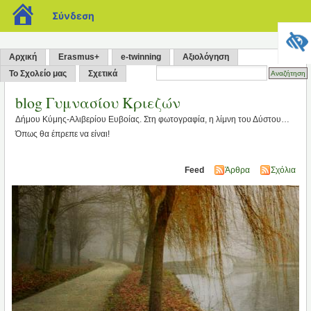
blogs.sch.gr
Σύνδεση
Αρχική
Erasmus+
e-twinning
Αξιολόγηση
Το Σχολείο μας
Σχετικά
blog Γυμνασίου Κριεζών
Δήμου Κύμης-Αλιβερίου Ευβοίας. Στη φωτογραφία, η λίμνη του Δύστου…
Όπως θα έπρεπε να είναι!
Feed
Άρθρα
Σχόλια