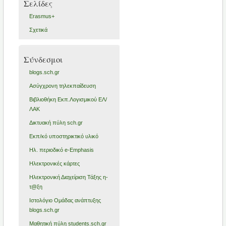
Σελίδες
Erasmus+
Σχετικά
Σύνδεσμοι
blogs.sch.gr
Ασύγχρονη τηλεκπαίδευση
Βιβλιοθήκη Εκπ.Λογισμικού ΕΛ/
ΛΑΚ
Δικτυακή πύλη sch.gr
Εκπ/κό υποστηρικτικό υλικό
Ηλ. περιοδικό e-Emphasis
Ηλεκτρονικές κάρτες
Ηλεκτρονική Διαχείριση Τάξης η-
τ@ξη
Ιστολόγιο Ομάδας ανάπτυξης
blogs.sch.gr
Μαθητική πύλη students.sch.gr