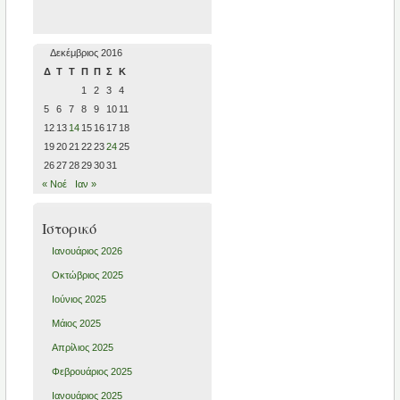
Δεκέμβριος 2016
Δ
Τ
Τ
Π
Π
Σ
Κ
1
2
3
4
5
6
7
8
9
10
11
12
13
14
15
16
17
18
19
20
21
22
23
24
25
26
27
28
29
30
31
« Νοέ
Ιαν »
Ιστορικό
Ιανουάριος 2026
Οκτώβριος 2025
Ιούνιος 2025
Μάιος 2025
Απρίλιος 2025
Φεβρουάριος 2025
Ιανουάριος 2025