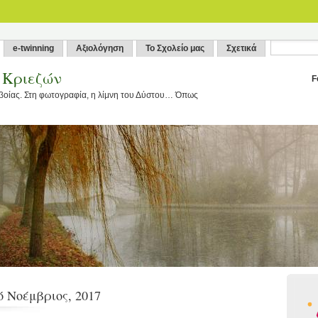
e-twinning
Αξιολόγηση
Το Σχολείο μας
Σχετικά
υ Κριεζών
F
βοίας. Στη φωτογραφία, η λίμνη του Δύστου… Όπως
ό Νοέμβριος, 2017