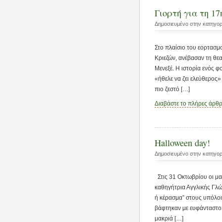
Γιορτή για τη 1
Δημοσιευμένο στην κατηγο
Στο πλαίσιο του εορτασμ
Κριεζών, ανέβασαν τη θε
Μενεξέ. Η ιστορία ενός φ
«ήθελε να ζει ελεύθερος»
πιο ζεστό […]
Διαβάστε το πλήρες άρθ
Halloween day!
Δημοσιευμένο στην κατηγο
Στις 31 Οκτωβρίου οι μα
καθηγήτρια Αγγλικής Γλώ
ή κέρασμα” στους υπόλοι
βάφτηκαν με ευφάνταστο 
μακριά […]