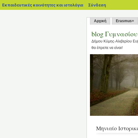
blogs.sch.gr
Εκπαιδευτικές κοινότητες και ιστολόγια
Σύνδεση
Αρχική
Erasmus+
blog Γυμνασίο
Δήμου Κύμης-Αλιβερίου Ευ
θα έπρεπε να είναι!
Μηνιαίο Ιστορικ