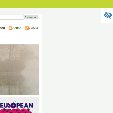
eed
Άρθρα
Σχόλια