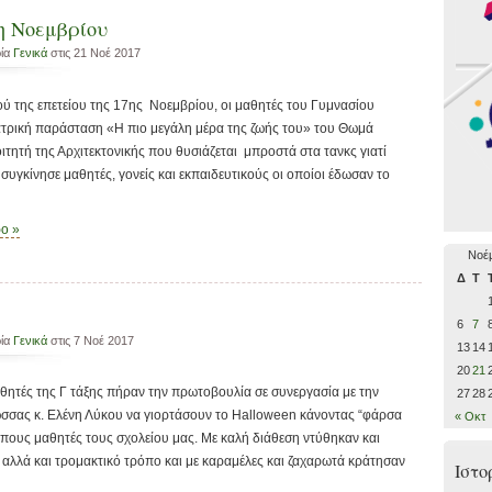
7η Νοεμβρίου
ρία
Γενικά
στις 21 Νοέ 2017
ού της επετείου της 17ης Νοεμβρίου, οι μαθητές του Γυμνασίου
ατρική παράσταση «Η πιο μεγάλη μέρα της ζωής του» του Θωμά
οιτητή της Αρχιτεκτονικής που θυσιάζεται μπροστά στα τανκς γιατί
 συγκίνησε μαθητές, γονείς και εκπαιδευτικούς οι οποίοι έδωσαν το
ρο »
Νοέμ
Δ
Τ
6
7
ρία
Γενικά
στις 7 Νοέ 2017
13
14
20
21
θητές της Γ τάξης πήραν την πρωτοβουλία σε συνεργασία με την
27
28
σσας κ. Ελένη Λύκου να γιορτάσουν το Halloween κάνοντας “φάρσα
« Οκτ
πους μαθητές τους σχολείου μας. Με καλή διάθεση ντύθηκαν και
αλλά και τρομακτικό τρόπο και με καραμέλες και ζαχαρωτά κράτησαν
Ιστο