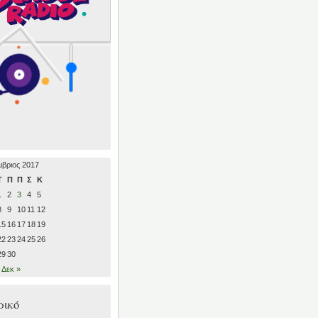
βριος 2017
Τ
Π
Π
Σ
Κ
1
2
3
4
5
8
9
10
11
12
15
16
17
18
19
22
23
24
25
26
29
30
Δεκ »
ρικό