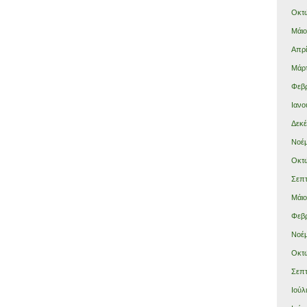
Οκτώ
Μάιο
Απρί
Μάρτ
Φεβρ
Ιανο
Δεκέ
Νοέμ
Οκτώ
Σεπτ
Μάιο
Φεβρ
Νοέμ
Οκτώ
Σεπτ
Ιούλ