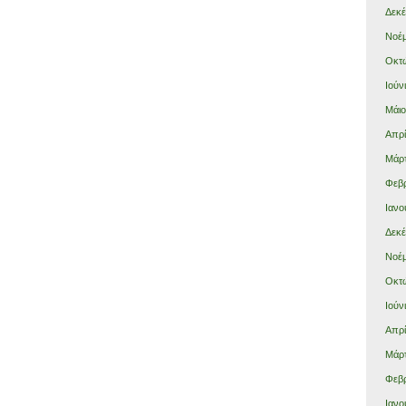
Δεκέ
Νοέμ
Οκτώ
Ιούν
Μάιο
Απρί
Μάρτ
Φεβρ
Ιανο
Δεκέ
Νοέμ
Οκτώ
Ιούν
Απρί
Μάρτ
Φεβρ
Ιανο