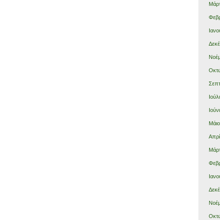
Μάρτ
Φεβρ
Ιανο
Δεκέ
Νοέμ
Οκτώ
Σεπτ
Ιούλ
Ιούν
Μάιο
Απρί
Μάρτ
Φεβρ
Ιανο
Δεκέ
Νοέμ
Οκτώ