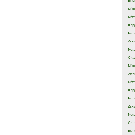
Ιούν
Μάιο
Μάρτ
Φεβρ
Ιανο
Δεκέ
Νοέμ
Οκτώ
Μάιο
Απρί
Μάρτ
Φεβρ
Ιανο
Δεκέ
Νοέμ
Οκτώ
Ιανο