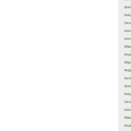
Δεκέ
Νοέμ
Οκτώ
Ιούλ
Ιούν
Μάιο
Απρί
Μάρτ
Φεβρ
Ιανο
Δεκέ
Νοέμ
Οκτώ
Ιούλ
Μάιο
Απρί