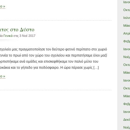
Ιανο
ρο »
Οκτώ
Ιούν
Μάιο
ατος στο Δύστο
Απρί
ρία
Γενικά
στις 3 Νοέ 2017
Φεβρ
Ιανο
σχολείο μας πραγματοποίησε τον δεύτερο φετινό περίπατο στο χωριό
 εννέα το πρωί από τον χώρο του σχολείου και περπατήσαμε όλοι μαζί
Νοέμ
κορπιστήκαμε ανά ομάδες και επισκεφθήκαμε τον παλιό μύλο του
Οκτώ
σοκάκια και το γήπεδο για ποδόσφαιρο. Η ώρα πέρασε χωρίς […]
Μάιο
ρο »
Ιανο
Οκτώ
Μάιο
Φεβρ
Ιανο
Δεκέ
Νοέμ