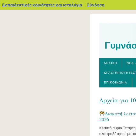
blogs.sch.gr
Εκπαιδευτικές κοινότητες και ιστολόγια
Σύνδεση
Γυμνάσ
ΑΡΧΙΚΉ
ΝΈΑ 
ΔΡΑΣΤΗΡΙΌΤΗΤΕΣ
ΕΠΙΚΟΙΝΩΝΊΑ
Αρχεία για 1
Διακοπή λειτο
2026
Κλειστό αύριο Τετάρτη
ηλεκτροδότησης με απ