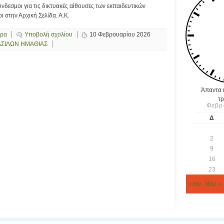
ύνδεσμοι για τις δικτυακές αίθουσες των εκπαιδευτικών
ι στην Αρχική Σελίδα. Α.Κ.
ερα
Υποβολή σχολίου
10 Φεβρουαρίου 2026
ΑΣΙΛΩΝ ΗΜΑΘΙΑΣ
Άπαντα κ
τρ
Φεβρ
Δ
2
9
16
23
« Ιαν
Μαρ »