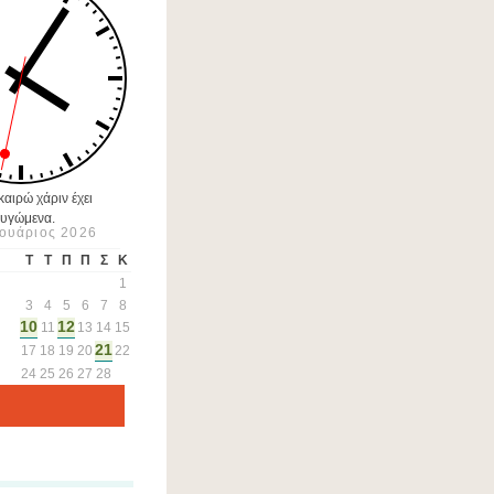
αιρώ χάριν έχει
υγώμενα.
ουάριος 2026
Τ
Τ
Π
Π
Σ
Κ
1
3
4
5
6
7
8
10
12
11
13
14
15
21
17
18
19
20
22
24
25
26
27
28