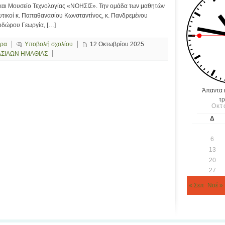
και Μουσείο Τεχνολογίας «ΝΟΗΣΙΣ». Την ομάδα των μαθητών
ευτικοί κ. Παπαθανασίου Κωνσταντίνος, κ. Πανδρεμένου
εοδώρου Γεωργία, […]
ερα
Υποβολή σχολίου
12 Οκτωβρίου 2025
ΑΣΙΛΩΝ ΗΜΑΘΙΑΣ
Άπαντα κ
τρ
Οκτ
Δ
6
13
20
27
« Σεπ
Νοέ »