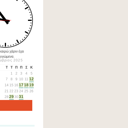
αιρώ χάριν έχει
υγώμενα.
ώβριος 2025
Τ
Τ
Π
Π
Σ
Κ
1
2
3
4
5
12
7
8
9
10
11
17
18
19
14
15
16
21
22
23
24
25
26
29
31
28
30