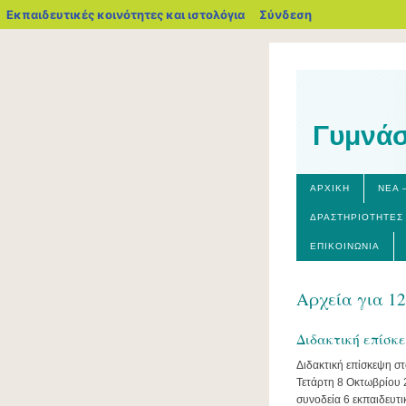
blogs.sch.gr
Εκπαιδευτικές κοινότητες και ιστολόγια
Σύνδεση
Γυμνάσ
ΑΡΧΙΚΉ
ΝΈΑ 
ΔΡΑΣΤΗΡΙΌΤΗΤΕΣ
ΕΠΙΚΟΙΝΩΝΊΑ
Αρχεία για 1
Διδακτική επίσκ
Διδακτική επίσκεψη σ
Τετάρτη 8 Οκτωβρίου 2
συνοδεία 6 εκπαιδευτ