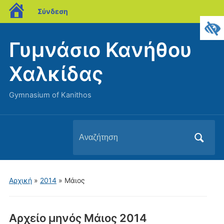
blogs.sch.gr
Σύνδεση
Γυμνάσιο Κανήθου
Χαλκίδας
Gymnasium of Kanithos
Αναζήτηση
για:
Αρχική
»
2014
»
Μάιος
Αρχείο μηνός
Μάιος 2014