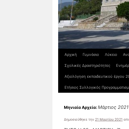
Αρχική
Γυμνάσιο
Λύκειο
Αν
Σχολικές Δραστηριότητες
Ενημέ
Αξιολόγηση εκπαιδευτικού έργου 2
Ετήσιος Συλλογικός Προγραμματισ
Μάρτιος 2021
Μηνιαία Αρχεία:
Δημοσιεύθηκε την
21 Μαρτίου 2021
απ