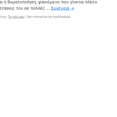
ι η θυματοποίηση, φαινόμενο που γίνεται πλέον
αστάσεις του σε πολλές …
Συνέχεια
→
στο
έτες:
Τα νέα μας
|
Δεν επιτρέπεται σχολιασμός
6
Μαρτίου
παγκόσμια
ημέρα
κατά
της
σχολικής
βίας
και
του
σχολικού
εκφοβισμού