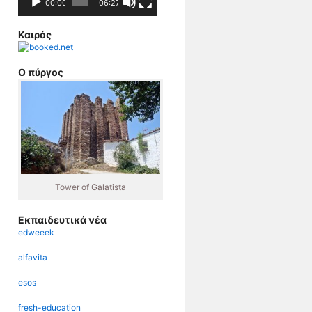
00:00
06:27
Καιρός
Ο πύργος
Tower of Galatista
Εκπαιδευτικά νέα
edweeek
alfavita
esos
fresh-education