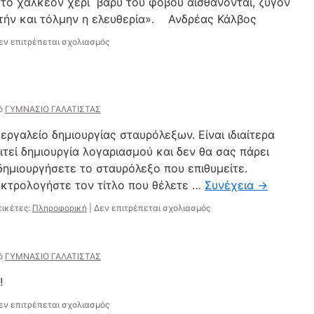
ο χάλκεον χέρι βαρύ του φόβου αισθάνονται, ζυγόν
ετήν και τόλμην η ελευθερία». Ανδρέας Κάλβος
στο
εν επιτρέπεται σχολιασμός
ό
ΓΥΜΝΑΣΙΟ ΓΑΛΑΤΙΣΤΑΣ
εργαλείο δημιουργίας σταυρόλεξων. Είναι ιδιαίτερα
ιτεί δημιουργία λογαριασμού και δεν θα σας πάρει
δημιουργήσετε το σταυρόλεξο που επιθυμείτε.
ηκτρολογήστε τον τίτλο που θέλετε …
Συνέχεια
→
στο
τικέτες:
Πληροφορική
|
Δεν επιτρέπεται σχολιασμός
Crosswords
Lab
ό
ΓΥΜΝΑΣΙΟ ΓΑΛΑΤΙΣΤΑΣ
Σ!
στο
εν επιτρέπεται σχολιασμός