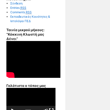
Σύνδεση
Entries
RSS
Comments
RSS
Εκπαιδευτικές Κοινότητες &
Ιστολόγια ΠΣΔ
Ταινία μικρού μήκους:
“Κόκκινη Κλωστή μας
Δένει”
Γαλάτιστα ο τόπος μας
Πρόγραμμα
Αναπαραγωγής
Βίντεο