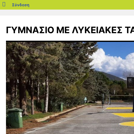
blogs.sch.gr
Σύνδεση
Μετάβαση
σε
ΓΥΜΝΑΣΙΟ ΜΕ ΛΥΚΕΙΑΚΕΣ ΤΑ
περιεχόμενο