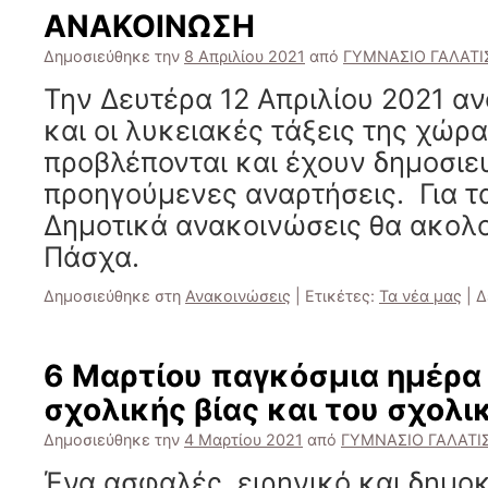
μας
ΑΝΑΚΟΙΝΩΣΗ
στο
etwinning
Δημοσιεύθηκε την
8 Απριλίου 2021
από
ΓΥΜΝΑΣΙΟ ΓΑΛΑΤΙ
Την Δευτέρα 12 Απριλίου 2021 αν
και οι λυκειακές τάξεις της χώρ
προβλέπονται και έχουν δημοσιε
προηγούμενες αναρτήσεις. Για τ
Δημοτικά ανακοινώσεις θα ακολ
Πάσχα.
Δημοσιεύθηκε στη
Ανακοινώσεις
|
Ετικέτες:
Τα νέα μας
|
Δ
6 Μαρτίου παγκόσμια ημέρα
σχολικής βίας και του σχολ
Δημοσιεύθηκε την
4 Μαρτίου 2021
από
ΓΥΜΝΑΣΙΟ ΓΑΛΑΤΙ
Ένα ασφαλές, ειρηνικό και δημοκ