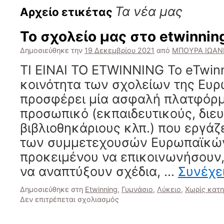
Τα νέα μας
Αρχείο ετικέτας
Το σχολείο μας στο etwinnin
Δημοσιεύθηκε την
19 Δεκεμβρίου 2021
από
ΜΠΟΥΡΑ ΙΩΑ
TI EINAI TO ETWINNING To eTwinn
κοινότητα των σχολείων της Ευρ
προσφέρει μία ασφαλή πλατφόρμ
προσωπικό (εκπαιδευτικούς, διευ
βιβλιοθηκάριους κλπ.) που εργάζ
των συμμετεχουσών Ευρωπαϊκώ
προκειμένου να επικοινωνήσουν,
να αναπτύξουν σχέδια, …
Συνέχε
Δημοσιεύθηκε στη
Etwinning
,
Γυμνάσιο
,
Λύκειο
,
Χωρίς κατη
στο
Δεν επιτρέπεται σχολιασμός
Το
σχολείο