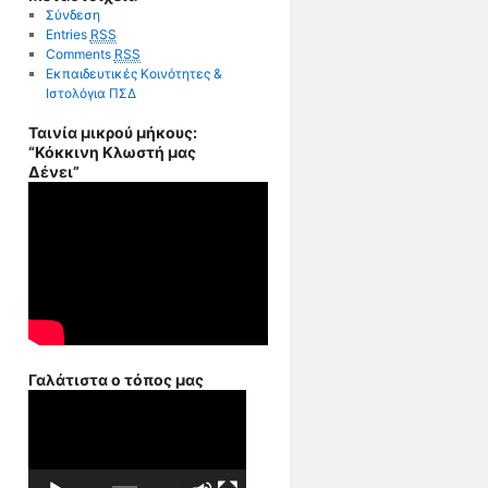
Σύνδεση
Entries
RSS
Comments
RSS
Εκπαιδευτικές Κοινότητες &
Ιστολόγια ΠΣΔ
Ταινία μικρού μήκους:
“Κόκκινη Κλωστή μας
Δένει”
Γαλάτιστα ο τόπος μας
Πρόγραμμα
Αναπαραγωγής
Βίντεο