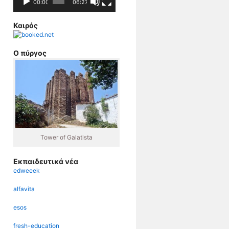
00:00
06:27
Καιρός
Ο πύργος
Tower of Galatista
Εκπαιδευτικά νέα
edweeek
alfavita
esos
fresh-education