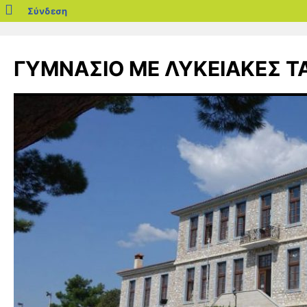
blogs.sch.gr
Σύνδεση
Μετάβαση
σε
ΓΥΜΝΑΣΙΟ ΜΕ ΛΥΚΕΙΑΚΕΣ ΤΑ
περιεχόμενο