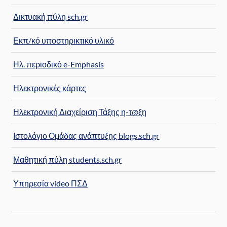
Δικτυακή πύλη sch.gr
Εκπ/κό υποστηρικτικό υλικό
Ηλ. περιοδικό e-Emphasis
Ηλεκτρονικές κάρτες
Ηλεκτρονική Διαχείριση Τάξης η-τ@ξη
Ιστολόγιο Ομάδας ανάπτυξης blogs.sch.gr
Μαθητική πύλη students.sch.gr
Υπηρεσία video ΠΣΔ