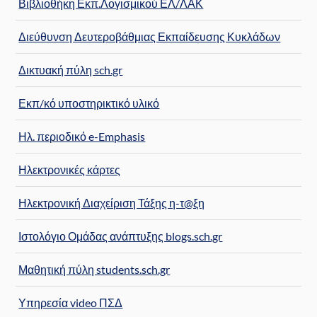
Βιβλιοθήκη Εκπ.Λογισμικού ΕΛ/ΛΑΚ
Διεύθυνση Δευτεροβάθμιας Εκπαίδευσης Κυκλάδων
Δικτυακή πύλη sch.gr
Εκπ/κό υποστηρικτικό υλικό
Ηλ. περιοδικό e-Emphasis
Ηλεκτρονικές κάρτες
Ηλεκτρονική Διαχείριση Τάξης η-τ@ξη
Ιστολόγιο Ομάδας ανάπτυξης blogs.sch.gr
Μαθητική πύλη students.sch.gr
Υπηρεσία video ΠΣΔ