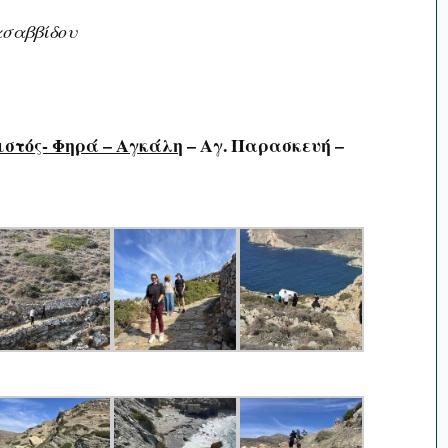
ασαββίδου
ιστός- Φηρά – Αγκάλη
– Αγ. Παρασκευή –