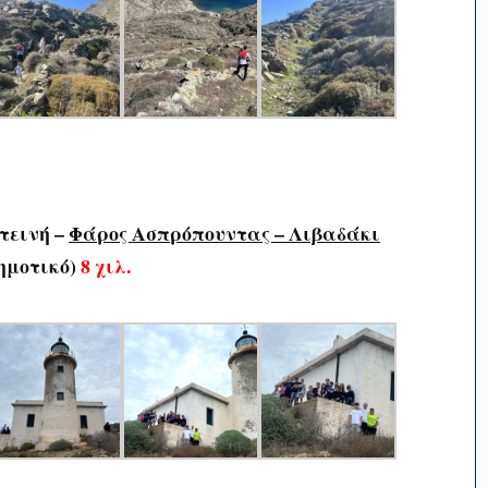
τεινή –
Φάρος Ασπρόπουντας – Λιβαδάκι
ημοτικό)
8 χιλ.