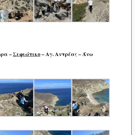
βρα –
Σεφιώτικο
– Αγ. Αντρέας – Άνω