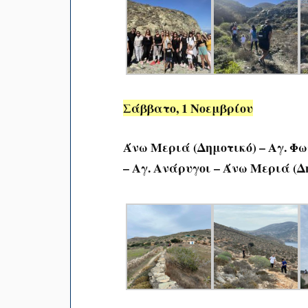
Σάββατο, 1 Νοεμβρίου
Άνω Μεριά (Δημοτικό) – Αγ. Φω
– Αγ. Ανάρυγοι – Άνω Μεριά (Δ