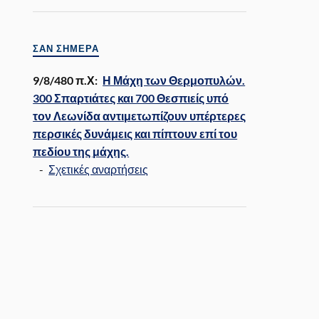
ΣΑΝ ΣΉΜΕΡΑ
9/8/480 π.Χ:
Η Μάχη των Θερμοπυλών.
300 Σπαρτιάτες και 700 Θεσπιείς υπό
τον Λεωνίδα αντιμετωπίζουν υπέρτερες
περσικές δυνάμεις και πίπτουν επί του
πεδίου της μάχης.
-
Σχετικές αναρτήσεις