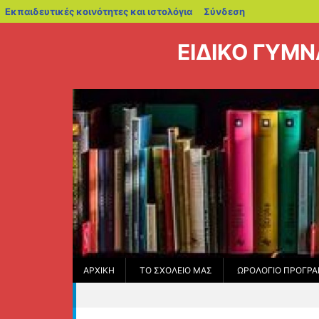
blogs.sch.gr
Εκπαιδευτικές κοινότητες και ιστολόγια
Σύνδεση
Μεταπηδήστε
στο
ΕΙΔΙΚΟ ΓΥΜ
περιεχόμενο
ΑΡΧΙΚΉ
ΤΟ ΣΧΟΛΕΊΟ ΜΑΣ
ΩΡΟΛΌΓΙΟ ΠΡΌΓΡ