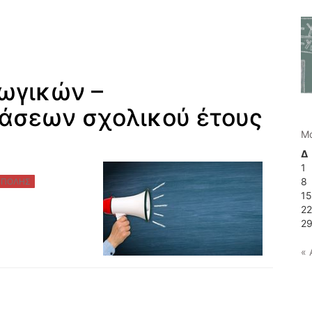
ωγικών –
άσεων σχολικού έτους
Μ
Δ
1
8
ΥΠΟΛΗΣ
1
2
2
« 