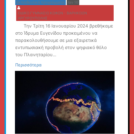
Εκπαιδευτικά προγράμματα
Ιαν 16
ΕΙΔΙΚΟ ΓΥΜΝΑΣΙΟ ΚΩΦΩΝ - ΒΑΡΗΚΟΩΝ
ΑΡΓΥΡΟΥΠΟΛΗΣ
Την Τρίτη 16 Ιανουαρίου 2024 βρεθήκαμε
στο Ίδρυμα Ευγενίδου προκειμένου να
παρακολουθήσουμε σε μια εξαιρετικά
εντυπωσιακή προβολή στον ψηφιακό θόλο
του Πλανηταρίου…
Περισσότερα