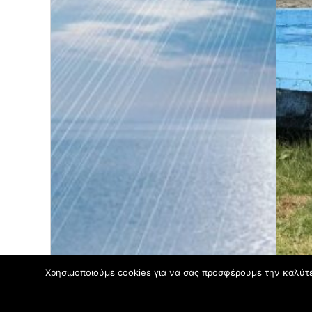
Χρησιμοποιούμε cookies για να σας προσφέρουμε την καλύτερ
Φιλοξενείται στο https://blogs.sch.gr
|
Θέμα: Boardwalk από
WordPress.com
.