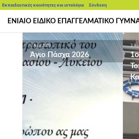
blogs.sch.gr
Εκπαιδευτικές κοινότητες και ιστολόγια
Σύνδεση
Προχωρήστε
ΕΝΙΑΙΟ ΕΙΔΙΚΟ ΕΠΑΓΓΕΛΜΑΤΙΚΟ ΓΥΜΝ
στο
περιεχόμενο
Επόμενα
Πλοήγηση
άρθρα
6 Απρ 2026
3 Απ
→
άρθρων
Άγιο Πάσχα 2026
1ο
Το
Κα