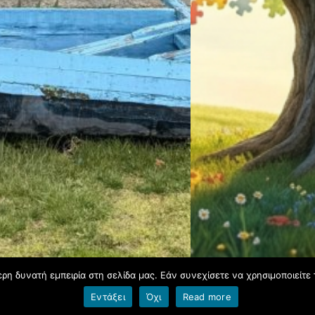
η δυνατή εμπειρία στη σελίδα μας. Εάν συνεχίσετε να χρησιμοποιείτε 
Εντάξει
Όχι
Read more
Όροι χρήσης blogs.sch.gr
|
Δήλωση προσβασιμότητας