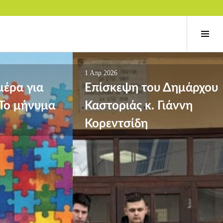
Ενα
πλευ
στή
1 Απρ 2026
έρα για
Επίσκεψη του Δημάρχου
 Το μήνυμα
Καστοριάς κ. Γιάννη
Κορεντσίδη