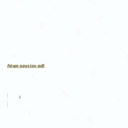
Λήψη αρχείου pdf
.