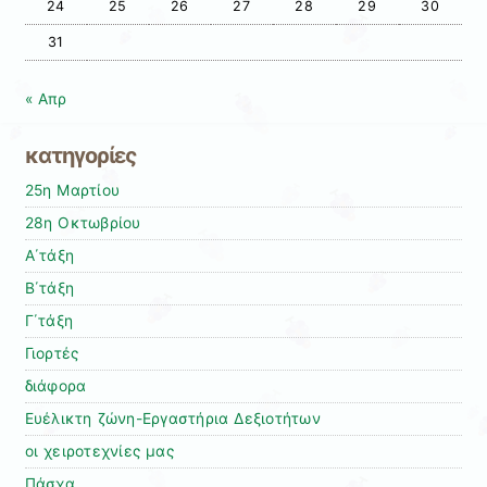
24
25
26
27
28
29
30
31
« Απρ
κατηγορίες
25η Μαρτίου
28η Οκτωβρίου
Α΄τάξη
Β΄τάξη
Γ΄τάξη
Γιορτές
διάφορα
Ευέλικτη ζώνη-Εργαστήρια Δεξιοτήτων
οι χειροτεχνίες μας
Πάσχα