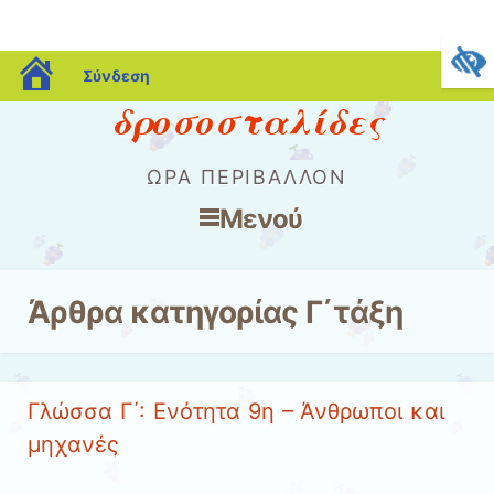
blogs.sch.gr
Σύνδεση
δροσοσταλίδες
ΏΡΑ ΠΕΡΙΒΆΛΛΟΝ
Μενού
Μετάβαση στο περιεχόμενο
Άρθρα κατηγορίας
Γ΄τάξη
Γλώσσα Γ΄: Ενότητα 9η – Άνθρωποι και
μηχανές