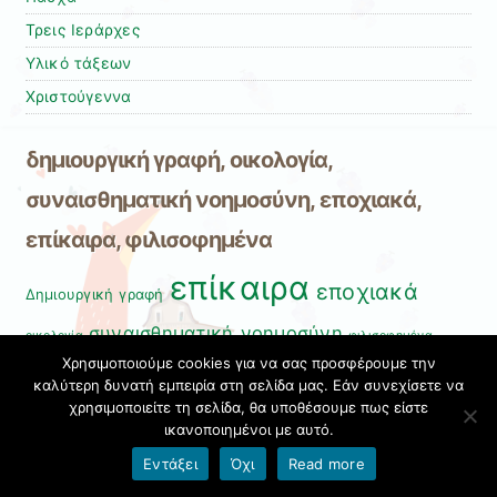
Τρεις Ιεράρχες
Υλικό τάξεων
Χριστούγεννα
δημιουργική γραφή, οικολογία,
συναισθηματική νοημοσύνη, εποχιακά,
επίκαιρα, φιλισοφημένα
επίκαιρα
εποχιακά
Δημιουργική γραφή
συναισθηματική νοημοσύνη
οικολογία
φιλισοφημένα
Χρησιμοποιούμε cookies για να σας προσφέρουμε την
φιλοσοφημένα
καλύτερη δυνατή εμπειρία στη σελίδα μας. Εάν συνεχίσετε να
χρησιμοποιείτε τη σελίδα, θα υποθέσουμε πως είστε
Εξασκήσου στην προπαίδεια
ικανοποιημένοι με αυτό.
Εντάξει
Όχι
Read more