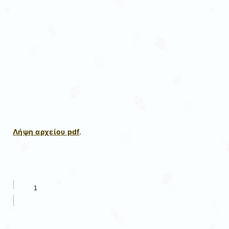
Λήψη αρχείου pdf
.