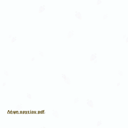
Λήψη αρχείου pdf
.