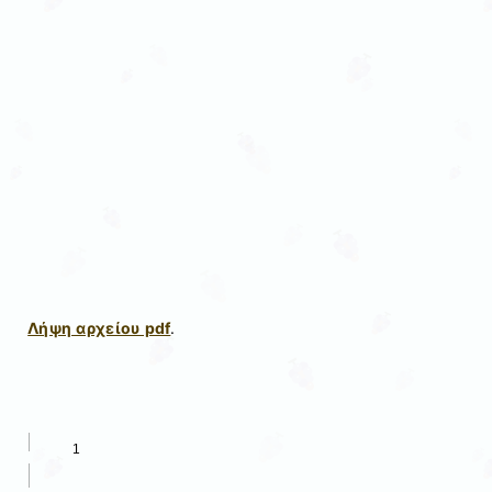
Λήψη αρχείου pdf
.