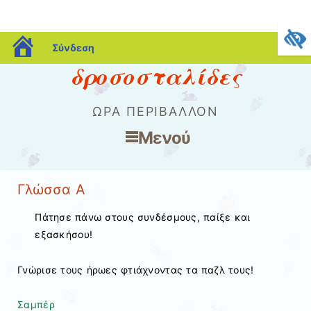
blogs.sch.gr
Σύνδεση
δροσοσταλίδες
ΏΡΑ ΠΕΡΙΒΆΛΛΟΝ
Μενού
Μετάβαση στο περιεχόμενο
Γλώσσα Α
Πάτησε πάνω στους συνδέσμους, παίξε και
εξασκήσου!
Γνώρισε τους ήρωες φτιάχνοντας τα παζλ τους!
Σαμπέρ