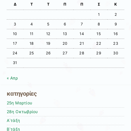
Δ
Τ
Τ
Π
Π
Σ
Κ
1
2
3
4
5
6
7
8
9
10
11
12
13
14
15
16
17
18
19
20
21
22
23
24
25
26
27
28
29
30
31
« Απρ
κατηγορίες
25η Μαρτίου
28η Οκτωβρίου
Α΄τάξη
Β΄τάξη