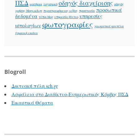
ΠΣΔ
οδηγός διαχείρισης
κριτήρια
λογισμικό
οδηγός
προσωπικά
χρήσης blogs.sch.gr
περιστρεφόμενος κύβος
προστασία
δεδομένα
υπηρεσίες
τύποι blog
υπηρεσία βίντεο
φωτογραφίες
ιστολογίων
χρωματικά μοντέλα
ψηφιακή εικόνα
Blogroll
Δικτυακή πύλη sch.gr
Ασφάλεια στο Διαδίκτυο-Ενημερωτικός Κόμβος ΠΣΔ
Εικαστικά Θέματα