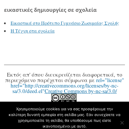
εικαστικές δημιουργίες σε σχολεία
Εικαστικά στο Πρότυπο Γυμνάσιο Ζωσιμαίας Σχολής
Η Τέχνη στα σχολεία
Εκτός απ' όπου διευκρινίζεται διαφορετικά, το
περιεχόμενο παρέχεται σύμφωνα με
rel="license"
href="http://creativecommons.org/licenses/by-nc-
sa/3.0/deed.el"
Creative Commons by-nc-sa/3.0/
.
Χρησιμοποιούμε cookies για να σας προσφέρουμε την
καλύτερη δυνατή εμπειρία στη σελίδα μας. Εάν συνεχίσετε να
Φιλοξενείται στο https://blogs.sch.gr
|
Theme: Apostrophe by
χρησιμοποιείτε τη σελίδα, θα υποθέσουμε πως είστε
WordPress.com
.
ικανοποιημένοι με αυτό.