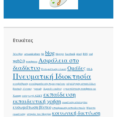
Ετικέτες
blog
3d κύβος
artsandculture
bit
blogger
facebook
pixel
RSS
vod
Ασφάλεια στο
web2.0
wordpress
διαδίκτυο
Ομάδες
Ενσωμάτωση υλικού
ΠΣΔ
Πνευματική Ιδιοκτησία
αναβάθμιση
αναδημοσίευση περιεχομένου
αξιολόγηση ιστοσελίδων
βασικές έννοιες
γραφίς
δωρεάν εικόνες
εγκατάσταση wordpress με
εκπαίδευση
Xampp
εισαγωγή ΑΣΚΤ
εκπαιδευτική χρήση
εμφάνιση ιστολογίου
ενσωμάτωση βίντεο
επιμόρφωση εκπαιδευτικών
θέματα
κοινωνική δικτύωση
εμφάνισης
ιστορία του blogging