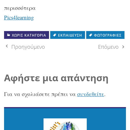
περισσότερα
Pics4learning
ΧΩΡΊΣ ΚΑΤΗΓΟΡΊΑ
ΕΚΠΑΊΔΕΥΣΗ
ΦΩΤΟΓΡΑΦΊΕΣ
Πλοήγηση
Προηγούμενο
Επόμενο
δημοσιεύσεων
Αφήστε μια απάντηση
Για να σχολιάσετε πρέπει να
συνδεθείτε
.