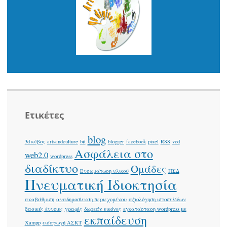
Ετικέτες
blog
3d κύβος
artsandculture
bit
blogger
facebook
pixel
RSS
vod
Ασφάλεια στο
web2.0
wordpress
διαδίκτυο
Ομάδες
Ενσωμάτωση υλικού
ΠΣΔ
Πνευματική Ιδιοκτησία
αναβάθμιση
αναδημοσίευση περιεχομένου
αξιολόγηση ιστοσελίδων
βασικές έννοιες
γραφίς
δωρεάν εικόνες
εγκατάσταση wordpress με
εκπαίδευση
Xampp
εισαγωγή ΑΣΚΤ