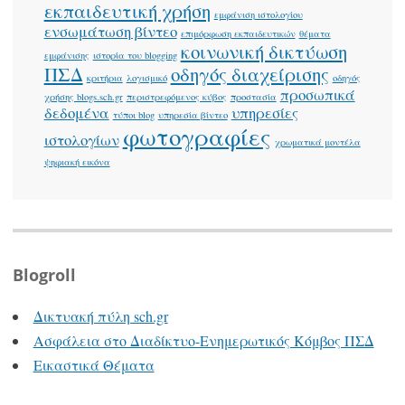
εκπαιδευτική χρήση
εμφάνιση ιστολογίου
ενσωμάτωση βίντεο
επιμόρφωση εκπαιδευτικών
θέματα
κοινωνική δικτύωση
εμφάνισης
ιστορία του blogging
ΠΣΔ
οδηγός διαχείρισης
κριτήρια
λογισμικό
οδηγός
προσωπικά
χρήσης blogs.sch.gr
περιστρεφόμενος κύβος
προστασία
δεδομένα
υπηρεσίες
τύποι blog
υπηρεσία βίντεο
φωτογραφίες
ιστολογίων
χρωματικά μοντέλα
ψηφιακή εικόνα
Blogroll
Δικτυακή πύλη sch.gr
Ασφάλεια στο Διαδίκτυο-Ενημερωτικός Κόμβος ΠΣΔ
Εικαστικά Θέματα