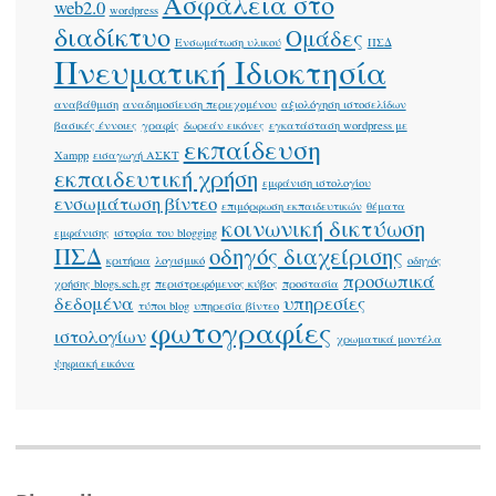
Ασφάλεια στο
web2.0
wordpress
διαδίκτυο
Ομάδες
Ενσωμάτωση υλικού
ΠΣΔ
Πνευματική Ιδιοκτησία
αναβάθμιση
αναδημοσίευση περιεχομένου
αξιολόγηση ιστοσελίδων
βασικές έννοιες
γραφίς
δωρεάν εικόνες
εγκατάσταση wordpress με
εκπαίδευση
Xampp
εισαγωγή ΑΣΚΤ
εκπαιδευτική χρήση
εμφάνιση ιστολογίου
ενσωμάτωση βίντεο
επιμόρφωση εκπαιδευτικών
θέματα
κοινωνική δικτύωση
εμφάνισης
ιστορία του blogging
ΠΣΔ
οδηγός διαχείρισης
κριτήρια
λογισμικό
οδηγός
προσωπικά
χρήσης blogs.sch.gr
περιστρεφόμενος κύβος
προστασία
δεδομένα
υπηρεσίες
τύποι blog
υπηρεσία βίντεο
φωτογραφίες
ιστολογίων
χρωματικά μοντέλα
ψηφιακή εικόνα