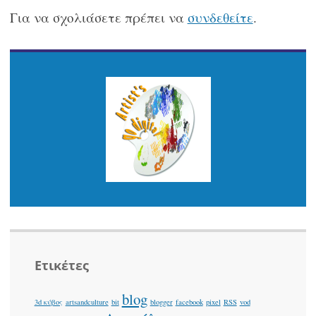
Για να σχολιάσετε πρέπει να
συνδεθείτε
.
Ετικέτες
blog
3d κύβος
artsandculture
bit
blogger
facebook
pixel
RSS
vod