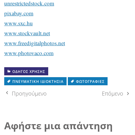
unrestrictedstock.com
pixabay.com
www.sxc.hu
www.stockvault.net
www.freedigitalphotos.net
www.photovaco.com
ΟΔΗΓΌΣ ΧΡΉΣΗΣ
ΠΝΕΥΜΑΤΙΚΉ ΙΔΙΟΚΤΗΣΊΑ
ΦΩΤΟΓΡΑΦΊΕΣ
Πλοήγηση
Προηγούμενο
Επόμενο
δημοσιεύσεων
Αφήστε μια απάντηση