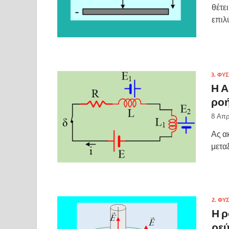
θέτε
επιλ
3. ΦΥΣ
Η Α
ρο
8 Απρ
Ας α
μετα
2. ΦΥ
Η ρ
ρεύ