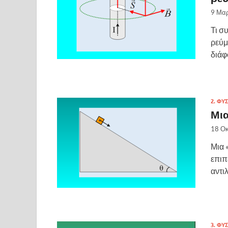
9 Μαρ
Τι σ
ρεύμ
διάφ
2. ΦΥ
Μια
18 Ο
Μια 
επιπ
αντι
3. ΦΥ