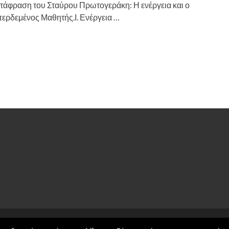
τάφραση του Σταύρου Πρωτογεράκη: Η ενέργεια και ο
ερδεμένος Μαθητής.Ι. Ενέργεια …