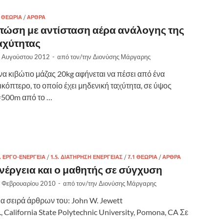
1 ΘΕΩΡΊΑ
/
ΑΡΘΡΑ
τώση με αντίσταση αέρα ανάλογης της
αχύτητας
 Αυγούστου 2012
-
από τον/την
Διονύσης Μάργαρης
α κιβώτιο μάζας 20kg αφήνεται να πέσει από ένα
ικόπτερο, το οποίο έχει μηδενική ταχύτητα, σε ύψος
=500m από το …
4. ΕΡΓΟ-ΕΝΕΡΓΕΙΑ
/
1.5. ΔΙΑΤΗΡΗΣΗ ΕΝΕΡΓΕΙΑΣ
/
7.1 ΘΕΩΡΊΑ
/
ΑΡΘΡΑ
νέργεια και ο μαθητής σε σύγχυση
 Φεβρουαρίου 2010
-
από τον/την
Διονύσης Μάργαρης
α σειρά άρθρων του: John W. Jewett
., California State Polytechnic University, Pomona, CA Σε