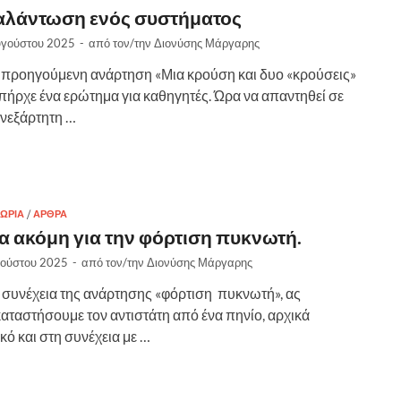
αλάντωση ενός συστήματος
υγούστου 2025
-
από τον/την
Διονύσης Μάργαρης
 προηγούμενη ανάρτηση «Μια κρούση και δυο «κρούσεις»
πήρχε ένα ερώτημα για καθηγητές. Ώρα να απαντηθεί σε
ανεξάρτητη …
ΕΩΡΊΑ
/
ΑΡΘΡΑ
α ακόμη για την φόρτιση πυκνωτή.
γούστου 2025
-
από τον/την
Διονύσης Μάργαρης
συνέχεια της ανάρτησης «φόρτιση πυκνωτή», ας
καταστήσουμε τον αντιστάτη από ένα πηνίο, αρχικά
ικό και στη συνέχεια με …