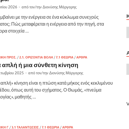
τίου 2026
-
από τον/την
Διονύσης Μάργαρης
υμβαίνει με την ενέργεια σε ένα κύκλωμα συνεχούς
ατος; Πώς μεταφέρεται η ενέργεια από την πηγή, στα
ορα στοιχεία …
ΣΙΚΗ ΠΡΟΣ.
/
2.1. ΟΡΙΖΟΝΤΙΑ ΒΟΛΗ
/
7.1 ΘΕΩΡΊΑ
/
ΑΡΘΡΑ
 απλή ή μια σύνθετη κίνηση
κτωβρίου 2025
-
από τον/την
Διονύσης Μάργαρης
«απλή» κίνηση είναι η πτώση κατά μήκος ενός κεκλιμένου
έδου, όπως αυτή του σχήματος. Ο Θωμάς, «πνεύμα
λογίας», μαθητής …
V
ΣΙΚΗ Γ
/
3.1 ΤΑΛΑΝΤΩΣΕΙΣ
/
7.1 ΘΕΩΡΊΑ
/
ΑΡΘΡΑ