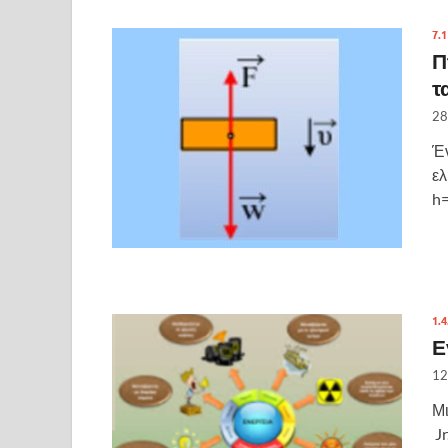
7.
Π
τ
28
Έν
ελ
h
1.
Ε
12
Μι
Jr