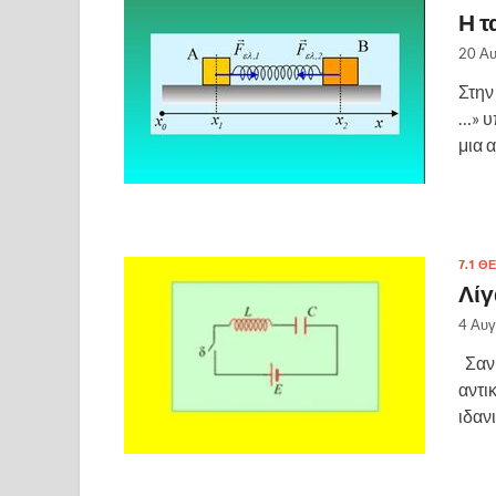
Η τ
20 Α
Στην
…» υ
μια 
7.1 Θ
Λίγ
4 Αυ
Σαν 
αντι
ιδαν