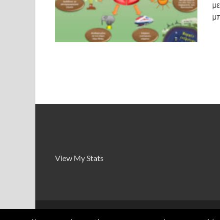
με
μπ
View My Stats
Πνευματικά δικαιώματα © 2026
Το yliko στο Sch.
.