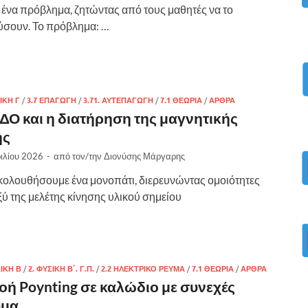
ι ένα πρόβλημα, ζητώντας από τους μαθητές να το
ύσουν. Το πρόβλημα: …
.
.
ΙΚΗ Γ
/
3.7 ΕΠΑΓΩΓΗ
/
3.71. ΑΥΤΕΠΑΓΩΓΉ
/
7.1 ΘΕΩΡΊΑ
/
ΑΡΘΡΑ
ΔΟ και η διατήρηση της μαγνητικής
.
ής
ιλίου 2026
-
από τον/την
Διονύσης Μάργαρης
κολουθήσουμε ένα μονοπάτι, διερευνώντας ομοιότητες
ξύ της μελέτης κίνησης υλικού σημείου
.
.
ΣΙΚΗ Β
/
2. ΦΥΣΙΚΗ Β΄. Γ.Π.
/
2.2 ΗΛΕΚΤΡΙΚΟ ΡΕΥΜΑ
/
7.1 ΘΕΩΡΊΑ
/
ΑΡΘΡΑ
οή Poynting σε καλώδιο με συνεχές
μα.