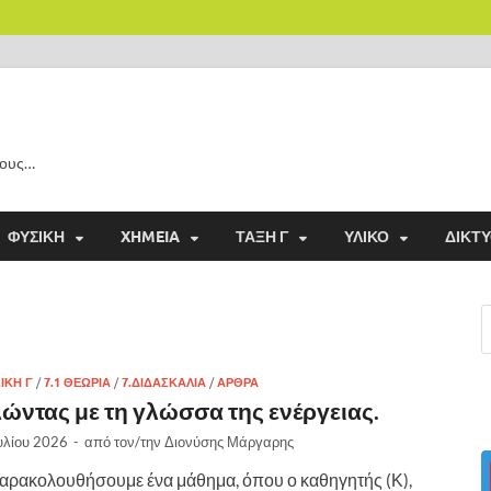
λους…
ΦΥΣΙΚΉ
XHMEIA
ΤΑΞΗ Γ
ΥΛΙΚΌ
ΔΊΚΤ
ΣΙΚΗ Γ
/
7.1 ΘΕΩΡΊΑ
/
7.ΔΙΔΑΣΚΑΛΊΑ
/
ΑΡΘΡΑ
ώντας με τη γλώσσα της ενέργειας.
υλίου 2026
-
από τον/την
Διονύσης Μάργαρης
αρακολουθήσουμε ένα μάθημα, όπου ο καθηγητής (Κ),